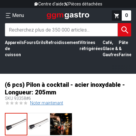
Centre d'aide
Pièces détachées
Menu
0
Appareils
Fours
Grils
Refroidissement
Vitrines
Café,
Pâte
É
de
réfrigérées
Glace &
&
vi
cuisson
Gaufres
Farine
(6 pcs) Pilon à cocktail - acier inoxydable -
Longueur: 205mm
SKU
93358#6
Noter maintenant