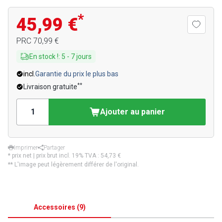
*
45,99 €
PRC
70,99 €
En stock !
:
5
-
7
jours
incl.
Garantie du prix le plus bas
**
Livraison gratuite
Ajouter au panier
Imprimer
Partager
* prix net | prix brut incl. 19% TVA :
54,73 €
** L'image peut légèrement différer de l'original.
Accessoires
(
9
)