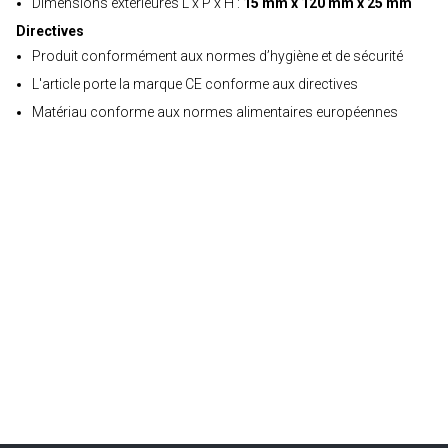
Dimensions extérieures L x P x H :
15 mm x 120 mm x 25 mm
Directives
Produit conformément aux normes d’hygiène et de sécurité
L'article porte la marque CE conforme aux directives
Matériau conforme aux normes alimentaires européennes