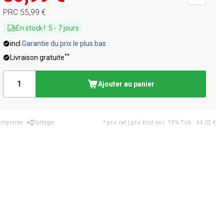
PRC
55,99 €
En stock !
:
5
-
7
jours
incl.
Garantie du prix le plus bas
**
Livraison gratuite
Ajouter au panier
Imprimer
Partager
* prix net | prix brut incl. 19% TVA :
44,02 €