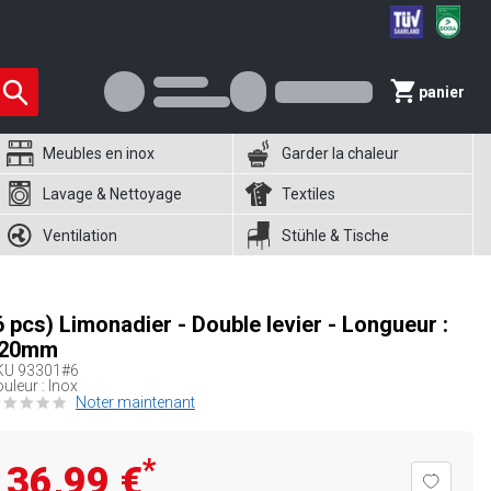
panier
Meubles en inox
Garder la chaleur
Lavage & Nettoyage
Textiles
Ventilation
Stühle & Tische
6 pcs) Limonadier - Double levier - Longueur :
20mm
KU
93301#6
uleur : Inox
Noter maintenant
*
36,99 €