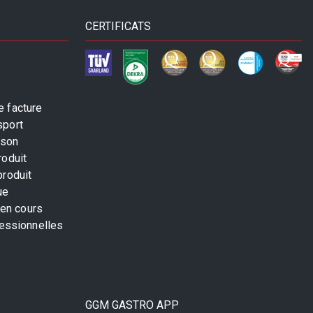
CERTIFICATS
 facture
sport
ison
roduit
produit
ue
 en cours
fessionnelles
GGM GASTRO APP