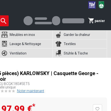
panier
Meubles en inox
Garder la chaleur
Lavage & Nettoyage
Textiles
Ventilation
Stühle & Tische
5 pièces) KARLOWSKY | Casquette George -
oir
KU
BCGK18S#SET5
ille unique
Noter maintenant
*
97,99 €