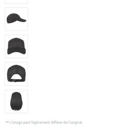
** L'image peut légèrement différer de l'original.