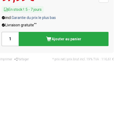
En stock !
:
5
-
7
jours
incl.
Garantie du prix le plus bas
**
Livraison gratuite
Ajouter au panier
Imprimer
Partager
* prix net | prix brut incl. 19% TVA :
116,61 €