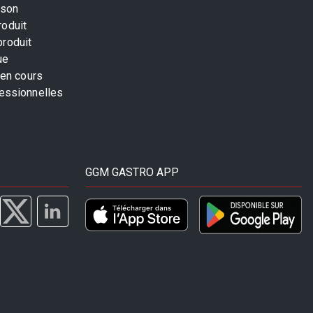
ison
roduit
produit
ue
 en cours
fessionnelles
GGM GASTRO APP