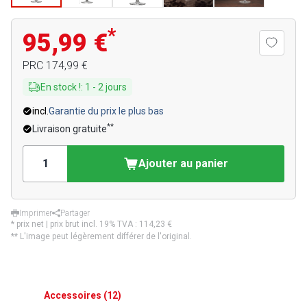
*
95,99 €
PRC
174,99 €
En stock !
:
1
-
2
jours
incl.
Garantie du prix le plus bas
**
Livraison gratuite
Ajouter au panier
Imprimer
Partager
* prix net | prix brut incl. 19% TVA :
114,23 €
** L'image peut légèrement différer de l'original.
Accessoires
(
12
)