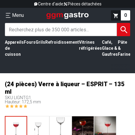
Centre d'aide
Pièces détachées
Menu
0
Appareils
Fours
Grils
Refroidissement
Vitrines
Café,
Pâte
É
de
réfrigérées
Glace &
&
vi
cuisson
Gaufres
Farine
(24 pièces) Verre à liqueur – ESPRIT – 135
ml
SKU
LIGNTG1
Hauteur: 172,5 mm