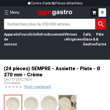
Centre d'aide
Pièces détachées
Menu
0
Appareils
Fours
Grils
Refroidissement
Vitrines
Café,
Pâte
É
de
réfrigérées
Glace &
&
vi
cuisson
Gaufres
Farine
(24 pièces) SEMPRE - Assiette - Plate - Ø
270 mm - Crème
SKU
TFSEK27#24
Porcelaine
Noter maintenant