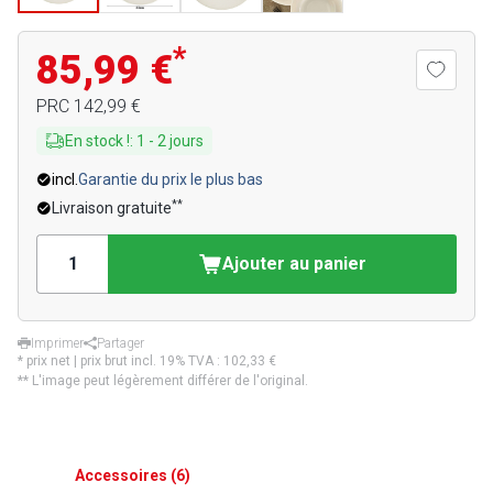
*
85,99 €
PRC
142,99 €
En stock !
:
1
-
2
jours
incl.
Garantie du prix le plus bas
**
Livraison gratuite
Ajouter au panier
Imprimer
Partager
* prix net | prix brut incl. 19% TVA :
102,33 €
** L'image peut légèrement différer de l'original.
Accessoires
(
6
)