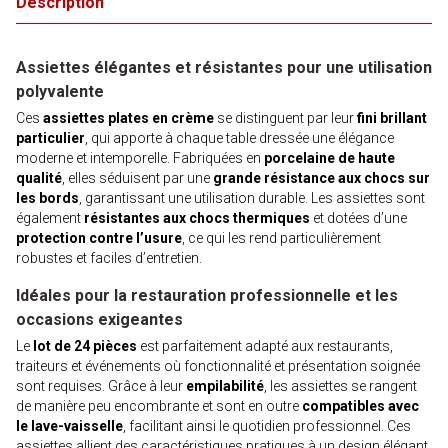
Description
Assiettes élégantes et résistantes pour une utilisation
polyvalente
Ces
assiettes plates en crème
se distinguent par leur
fini brillant
particulier
, qui apporte à chaque table dressée une élégance
moderne et intemporelle. Fabriquées en
porcelaine de haute
qualité
, elles séduisent par une
grande résistance aux chocs sur
les bords
, garantissant une utilisation durable. Les assiettes sont
également
résistantes aux chocs thermiques
et dotées d’une
protection contre l’usure
, ce qui les rend particulièrement
robustes et faciles d’entretien.
Idéales pour la restauration professionnelle et les
occasions exigeantes
Le
lot de 24 pièces
est parfaitement adapté aux restaurants,
traiteurs et événements où fonctionnalité et présentation soignée
sont requises. Grâce à leur
empilabilité
, les assiettes se rangent
de manière peu encombrante et sont en outre
compatibles avec
le lave-vaisselle
, facilitant ainsi le quotidien professionnel. Ces
assiettes allient des caractéristiques pratiques à un design élégant,