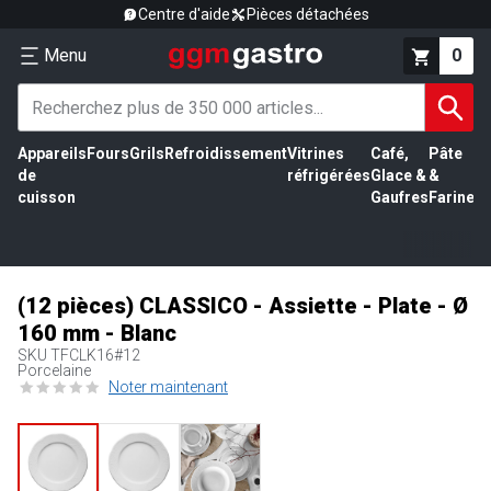
Centre d'aide
Pièces détachées
Menu
0
Appareils
Fours
Grils
Refroidissement
Vitrines
Café,
Pâte
É
de
réfrigérées
Glace &
&
vi
cuisson
Gaufres
Farine
(12 pièces) CLASSICO - Assiette - Plate - Ø
160 mm - Blanc
SKU
TFCLK16#12
Porcelaine
Noter maintenant