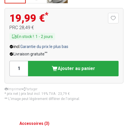
*
19,99 €
PRC
28,49 €
En stock !
:
1
-
2
jours
incl.
Garantie du prix le plus bas
**
Livraison gratuite
Ajouter au panier
Imprimer
Partager
* prix net | prix brut incl. 19% TVA :
23,79 €
** L'image peut légèrement différer de l'original.
Accessoires
(
3
)