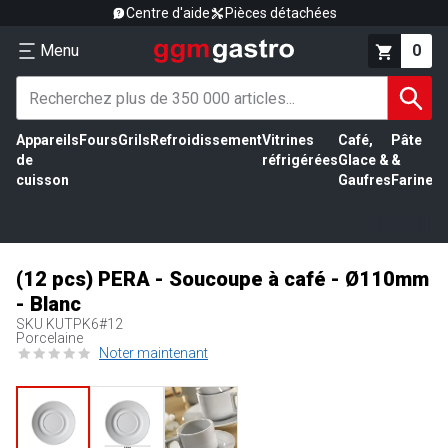
Centre d'aide
Pièces détachées
Menu
0
Appareils
Fours
Grils
Refroidissement
Vitrines
Café,
Pâte
É
de
réfrigérées
Glace &
&
vi
cuisson
Gaufres
Farine
(12 pcs) PERA - Soucoupe à café - Ø110mm
- Blanc
SKU
KUTPK6#12
Porcelaine
Noter maintenant