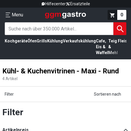
Hilfecenter
Ersatzteile
Menu
0
Kochgeräte
Öfen
Grills
Kühlung
Verkaufskühlung
Cafe,
Teig
Fleisc
Eis &
&
Waffel
Mehl
Kühl- & Kuchenvitrinen - Maxi - Rund
4
Artikel
Filter
Sortieren nach
Filter
Artikelpreis