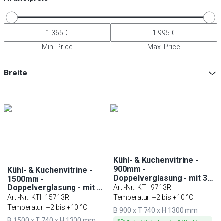
Min. Price
Max. Price
Breite
Min
Max
Kühl- & Kuchenvitrine -
900mm -
Kühl- & Kuchenvitrine -
Doppelverglasung - mit 3
1500mm -
Ablagen
Doppelverglasung - mit 3
Art.-Nr.
:
KTH9713R
Ablagen
Art.-Nr.
:
KTH15713R
Temperatur: +2 bis +10 °C
Temperatur: +2 bis +10 °C
B 900 x T 740 x H 1300 mm
B 1500 x T 740 x H 1300 mm