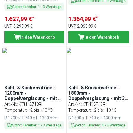
Sofort lieferbar
:
1
-
3
Werktage
Sofort lieferbar
:
1
-
3
Werktage
*
*
1.627,99 €
1.364,99 €
UVP
3.295,99 €
UVP
2.863,99 €
In den Warenkorb
In den Warenkorb
Kühl- & Kuchenvitrine -
Kühl- & Kuchenvitrine -
1200mm -
1800mm -
Doppelverglasung - mit 3
Doppelverglasung - mit 3
Ablagen
Ablagen
Art.-Nr.
:
KTH12713R
Art.-Nr.
:
KTH18713R
Temperatur: +2 bis +10 °C
Temperatur: +2 bis +10 °C
B 1200 x T 740 x H 1300 mm
B 1800 x T 740 x H 1300 mm
Sofort lieferbar
:
1
-
3
Werktage
Sofort lieferbar
:
1
-
3
Werktage