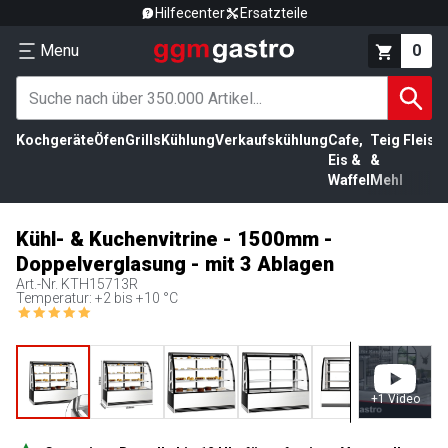
Hilfecenter
Ersatzteile
Menu
0
Kochgeräte
Öfen
Grills
Kühlung
Verkaufskühlung
Cafe,
Teig
Fleisc
Eis &
&
Waffel
Mehl
Kühl- & Kuchenvitrine - 1500mm -
Doppelverglasung - mit 3 Ablagen
Art.-Nr.
KTH15713R
Temperatur: +2 bis +10 °C
+
1
Video