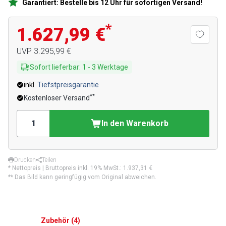
Garantiert: Bestelle bis 12 Uhr für sofortigen Versand!
*
1.627,99 €
UVP
3.295,99 €
Sofort lieferbar
:
1
-
3
Werktage
inkl.
Tiefstpreisgarantie
**
Kostenloser Versand
In den Warenkorb
Drucken
Teilen
* Nettopreis | Bruttopreis inkl. 19% MwSt.:
1.937,31 €
** Das Bild kann geringfügig vom Original abweichen.
Zubehör
(
4
)