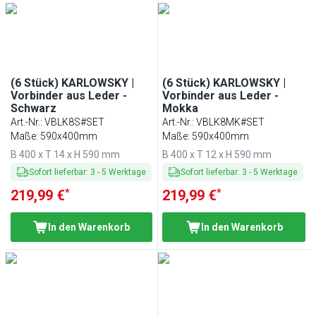
(6 Stück) KARLOWSKY |
(6 Stück) KARLOWSKY |
Vorbinder aus Leder -
Vorbinder aus Leder -
Schwarz
Mokka
Art.-Nr.
:
VBLK8S#SET
Art.-Nr.
:
VBLK8MK#SET
Maße: 590x400mm
Maße: 590x400mm
B 400 x T 14 x H 590 mm
B 400 x T 12 x H 590 mm
Sofort lieferbar
:
3
-
5
Werktage
Sofort lieferbar
:
3
-
5
Werktage
*
*
219,99 €
219,99 €
In den Warenkorb
In den Warenkorb