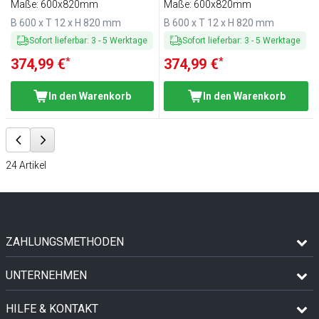
Maße: 600x820mm
Maße: 600x820mm
B 600 x T 12 x H 820 mm
B 600 x T 12 x H 820 mm
Sofort lieferbar
:
3
-
5
Werktage
Sofort lieferbar
:
3
-
5
Werktage
*
*
374,99 €
374,99 €
In den Warenkorb
In den Warenkorb
24
Artikel
ZAHLUNGSMETHODEN
UNTERNEHMEN
HILFE & KONTAKT