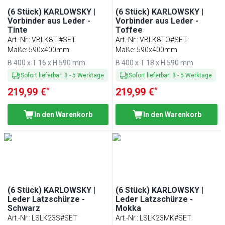
(6 Stück) KARLOWSKY |
(6 Stück) KARLOWSKY |
Vorbinder aus Leder -
Vorbinder aus Leder -
Tinte
Toffee
Art.-Nr.
:
VBLK8TI#SET
Art.-Nr.
:
VBLK8TO#SET
Maße: 590x400mm
Maße: 590x400mm
B 400 x T 16 x H 590 mm
B 400 x T 18 x H 590 mm
Sofort lieferbar
:
3
-
5
Werktage
Sofort lieferbar
:
3
-
5
Werktage
*
*
219,99 €
219,99 €
In den Warenkorb
In den Warenkorb
(6 Stück) KARLOWSKY |
(6 Stück) KARLOWSKY |
Leder Latzschürze -
Leder Latzschürze -
Schwarz
Mokka
Art.-Nr.
:
LSLK23S#SET
Art.-Nr.
:
LSLK23MK#SET