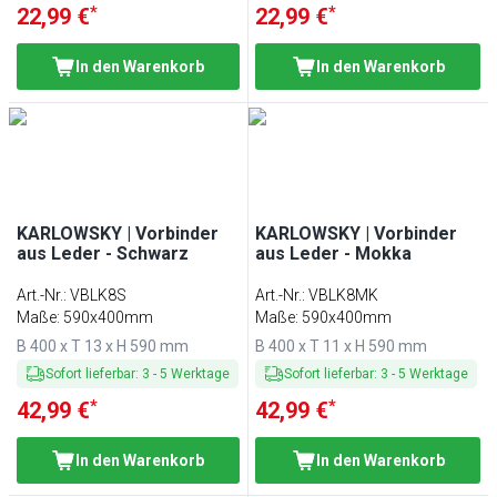
*
*
22,99 €
22,99 €
In den Warenkorb
In den Warenkorb
KARLOWSKY | Vorbinder
KARLOWSKY | Vorbinder
aus Leder - Schwarz
aus Leder - Mokka
Art.-Nr.
:
VBLK8S
Art.-Nr.
:
VBLK8MK
Maße: 590x400mm
Maße: 590x400mm
B 400 x T 13 x H 590 mm
B 400 x T 11 x H 590 mm
Sofort lieferbar
:
3
-
5
Werktage
Sofort lieferbar
:
3
-
5
Werktage
*
*
42,99 €
42,99 €
In den Warenkorb
In den Warenkorb