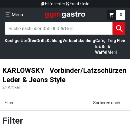
Hilfecenter
Ersatzteile
Menu
0
Kochgeräte
Öfen
Grills
Kühlung
Verkaufskühlung
Cafe,
Teig
Fleisc
Eis &
&
Waffel
Mehl
KARLOWSKY | Vorbinder/Latzschürzen
Leder & Jeans Style
24
Artikel
Filter
Sortieren nach
Filter