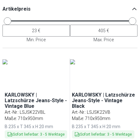
Artikelpreis
Min. Price
Max. Price
KARLOWSKY |
KARLOWSKY | Latzschürze
Latzschürze Jeans-Style -
Jeans-Style - Vintage
Vintage Blue
Black
Art.-Nr.
:
LSJSK22VBL
Art.-Nr.
:
LSJSK22VB
Maße: 710x950mm
Maße: 710x950mm
B 235 x T 345 x H 20 mm
B 235 x T 345 x H 20 mm
Sofort lieferbar
:
3
-
5
Werktage
Sofort lieferbar
:
3
-
5
Werktage