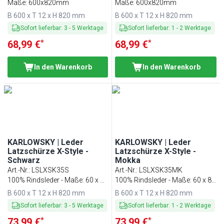
Maße: 600x820mm
Maße: 600x820mm
B 600 x T 12 x H 820 mm
B 600 x T 12 x H 820 mm
Sofort lieferbar
:
3
-
5
Werktage
Sofort lieferbar
:
1
-
2
Werktage
*
*
68,99 €
68,99 €
In den Warenkorb
In den Warenkorb
KARLOWSKY | Leder
KARLOWSKY | Leder
Latzschürze X-Style -
Latzschürze X-Style -
Schwarz
Mokka
Art.-Nr.
:
LSLXSK35S
Art.-Nr.
:
LSLXSK35MK
100% Rindsleder - Maße: 60 x 82
100% Rindsleder - Maße: 60 x 82
cm
cm
B 600 x T 12 x H 820 mm
B 600 x T 12 x H 820 mm
Sofort lieferbar
:
3
-
5
Werktage
Sofort lieferbar
:
1
-
2
Werktage
*
*
73,99 €
73,99 €