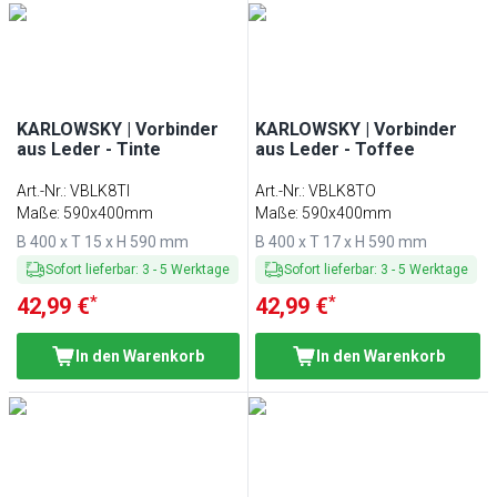
KARLOWSKY | Vorbinder
KARLOWSKY | Vorbinder
aus Leder - Tinte
aus Leder - Toffee
Art.-Nr.
:
VBLK8TI
Art.-Nr.
:
VBLK8TO
Maße: 590x400mm
Maße: 590x400mm
B 400 x T 15 x H 590 mm
B 400 x T 17 x H 590 mm
Sofort lieferbar
:
3
-
5
Werktage
Sofort lieferbar
:
3
-
5
Werktage
*
*
42,99 €
42,99 €
In den Warenkorb
In den Warenkorb