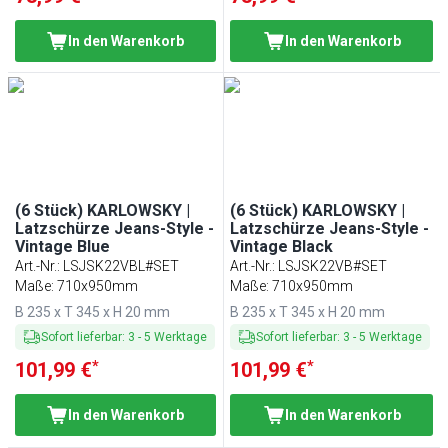
In den Warenkorb
In den Warenkorb
(6 Stück) KARLOWSKY |
(6 Stück) KARLOWSKY |
Latzschürze Jeans-Style -
Latzschürze Jeans-Style -
Vintage Blue
Vintage Black
Art.-Nr.
:
LSJSK22VBL#SET
Art.-Nr.
:
LSJSK22VB#SET
Maße: 710x950mm
Maße: 710x950mm
B 235 x T 345 x H 20 mm
B 235 x T 345 x H 20 mm
Sofort lieferbar
:
3
-
5
Werktage
Sofort lieferbar
:
3
-
5
Werktage
*
*
101,99 €
101,99 €
In den Warenkorb
In den Warenkorb