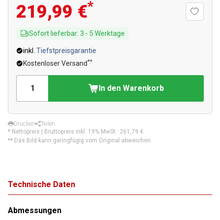
*
219,99 €
Sofort lieferbar
:
3
-
5
Werktage
inkl.
Tiefstpreisgarantie
**
Kostenloser Versand
In den Warenkorb
Drucken
Teilen
* Nettopreis | Bruttopreis inkl. 19% MwSt.:
261,79 €
** Das Bild kann geringfügig vom Original abweichen.
Technische Daten
Abmessungen