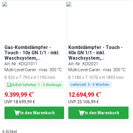
Gas-Kombidämpfer -
Kombidämpfer - Touch -
Touch - 10x GN 1/1 - inkl.
40x GN 1/1 - inkl.
Waschsystem,
Waschsystem,
Temperaturfühler, Boiler
Temperaturfühler, Boiler
Art.-Nr.
:
KDGI1011
Art.-Nr.
:
KDI2021
& Innengestell
& Innengestell
Multi-Level-Garen - max. 300 °C
Multi-Level-Garen - max. 300 °C
B 925 x T 793 x H 1190 mm
B 1180 x T 1070 x H 1893 mm
Lieferzeit:
5 - 6 Wochen
Sofort lieferbar
:
1
-
3
Werktage
*
*
9.399,99 €
12.694,99 €
UVP
18.699,99 €
UVP
25.106,99 €
In den Warenkorb
In den Warenkorb
6
Artikel