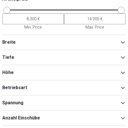
Min. Price
Max. Price
Breite
Tiefe
Min
Max
Höhe
Min
Max
Betriebsart
Elektro
(
3
)
Min
Max
Spannung
Gas
(
3
)
230V
(
3
)
Anzahl Einschübe
400V
(
3
)