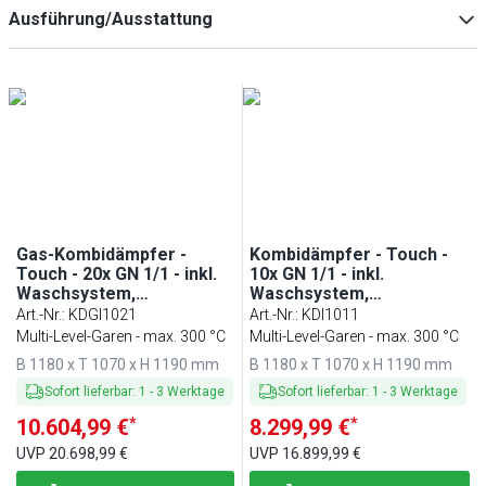
10
(
2
)
Ausführung/Ausstattung
20
(
2
)
40
(
2
)
mit Waschsystem
(
6
)
mit Temperaturfühler
(
6
)
mit Innengestell/Gestellwagen
(
6
)
Gas-Kombidämpfer -
Kombidämpfer - Touch -
Touch - 20x GN 1/1 - inkl.
10x GN 1/1 - inkl.
Waschsystem,
Waschsystem,
Temperaturfühler, Boiler
Temperaturfühler, Boiler
Art.-Nr.
:
KDGI1021
Art.-Nr.
:
KDI1011
& Innengestell
& Innengestell
Multi-Level-Garen - max. 300 °C
Multi-Level-Garen - max. 300 °C
B 1180 x T 1070 x H 1190 mm
B 1180 x T 1070 x H 1190 mm
Sofort lieferbar
:
1
-
3
Werktage
Sofort lieferbar
:
1
-
3
Werktage
*
*
10.604,99 €
8.299,99 €
UVP
20.698,99 €
UVP
16.899,99 €