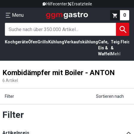
Hilfecenter
Ersatzteile
Menu
0
Kochgeräte
Öfen
Grills
Kühlung
Verkaufskühlung
Cafe,
Teig
Fleisc
Eis &
&
Waffel
Mehl
Kombidämpfer mit Boiler - ANTON
6
Artikel
Filter
Sortieren nach
Filter
Artikelpreis