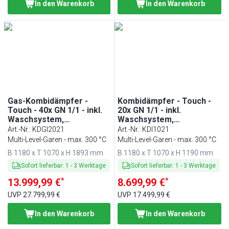
In den Warenkorb
In den Warenkorb
Gas-Kombidämpfer -
Kombidämpfer - Touch -
Touch - 40x GN 1/1 - inkl.
20x GN 1/1 - inkl.
Waschsystem,
Waschsystem,
Temperaturfühler, Boiler
Temperaturfühler, Boiler
Art.-Nr.
:
KDGI2021
Art.-Nr.
:
KDI1021
& Innengestell
& Innengestell
Multi-Level-Garen - max. 300 °C
Multi-Level-Garen - max. 300 °C
B 1180 x T 1070 x H 1893 mm
B 1180 x T 1070 x H 1190 mm
Sofort lieferbar
:
1
-
3
Werktage
Sofort lieferbar
:
1
-
3
Werktage
*
*
13.999,99 €
8.699,99 €
UVP
27.799,99 €
UVP
17.499,99 €
In den Warenkorb
In den Warenkorb