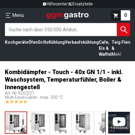
Hilfecenter
Ersatzteile
Menu
0
Kochgeräte
Öfen
Grills
Kühlung
Verkaufskühlung
Cafe,
Teig
Fleisc
Eis &
&
Waffel
Mehl
Kombidämpfer - Touch - 40x GN 1/1 - inkl.
Waschsystem, Temperaturfühler, Boiler &
Innengestell
Art.-Nr.
KDI2021
Multi-Level-Garen - max. 300 °C
+
4
Videos