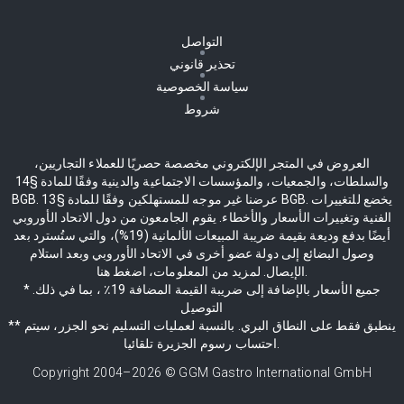
التواصل
تحذير قانوني
سياسة الخصوصية
شروط
العروض في المتجر الإلكتروني مخصصة حصريًا للعملاء التجاريين،
والسلطات، والجمعيات، والمؤسسات الاجتماعية والدينية وفقًا للمادة §14
BGB. عرضنا غير موجه للمستهلكين وفقًا للمادة §13 BGB. يخضع للتغييرات
الفنية وتغييرات الأسعار والأخطاء. يقوم الجامعون من دول الاتحاد الأوروبي
أيضًا بدفع وديعة بقيمة ضريبة المبيعات الألمانية (19%)، والتي ستُسترد بعد
وصول البضائع إلى دولة عضو أخرى في الاتحاد الأوروبي وبعد استلام
الإيصال. لمزيد من المعلومات، اضغط هنا.
* جميع الأسعار بالإضافة إلى ضريبة القيمة المضافة 19٪ ، بما في ذلك.
التوصيل
** ينطبق فقط على النطاق البري. بالنسبة لعمليات التسليم نحو الجزر، سيتم
احتساب رسوم الجزيرة تلقائيا.
Copyright 2004–
2026
© GGM Gastro International GmbH