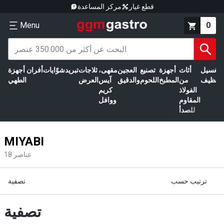
قطع غيار
مركز المساعدة
Menu
0
الغسيل
أثاث
أجهزة
تصنيع
العجين
مقهى،
ثلاجات
تبريد
شوّايات
أفران
أجهزة
التنظيف
من
المطبخ
اللحوم
والدقيق
آيس
العرض
الطهي
الفولاذ
كريم
المقاوم
ووافل
للصدأ
MIYABI
عناصر
18
ترتيب حسب
تصفية
تصفية