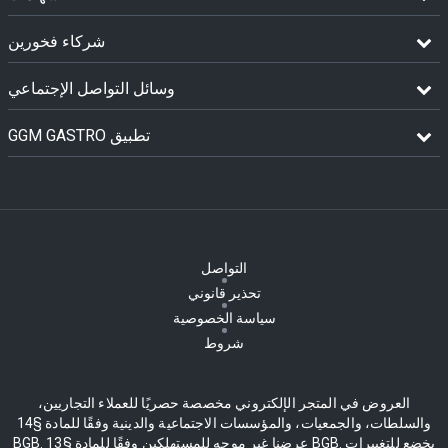
شركاء فخورين
وسائل التواصل الإجتماعي
GGM GASTRO تطبيق
التواصل
تحذير قانوني
سياسة الخصوصية
شروط
العروض في المتجر الإلكتروني مخصصة حصريًا للعملاء التجاريين،
والسلطات، والجمعيات، والمؤسسات الاجتماعية والدينية وفقًا للمادة §14
BGB. عرضنا غير موجه للمستهلكين وفقًا للمادة §13 BGB. يخضع للتغييرات