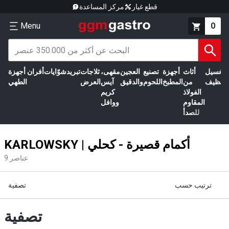
قطع غيار
مركز المساعدة
Menu
0
الغسيل
أثاث
أجهزة
تصنيع
العجين
مقهى،
ثلاجات
تبريد
شوّايات
أفران
أجهزة
التنظيف
من
المطبخ
اللحوم
والدقيق
آيس
العرض
الطهي
الفولاذ
كريم
المقاوم
ووافل
للصدأ
KARLOWSKY | أكمام قصيرة - كحلي
عناصر
9
ترتيب حسب
تصفية
تصفية