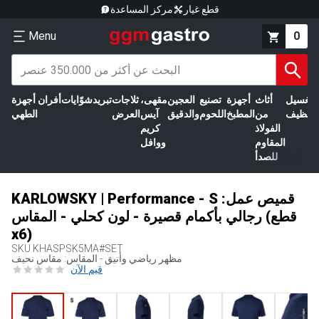
قطع غيار
مركز المساعدة
Menu
0
الغسيل
أثاث
أجهزة
تصنيع
العجين
مقهى،
ثلاجات
تبريد
شوّايات
أفران
أجهزة
التنظيف
من
المطبخ
اللحوم
والدقيق
آيس
العرض
الطهي
الفولاذ
كريم
المقاوم
ووافل
للصدأ
KARLOWSKY | Performance - S :قميص عمل
رجالي بأكمام قصيرة - لون كحلي - المقاس (قطع
x6)
SKU
KHASPSK5MA#SET
مظهر رياضي وأنيق - المقاس: مقاس نحيف
قيم الآن