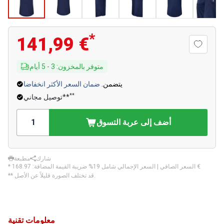
*
141,99 €
متوفر بالمخزون
:
3
-
5
أيام
يتضمن.
ضمان السعر الأكثر انخفاضا
**
توصيل مجاني**
أضف إلى عربة التسوق
شارك
مطبعة
‏168.97 €
* السعر الصافي | السعر الإجمالي شامل 19% ضريبة القيمة المضافة:
** قد تختلف الصورة قليلاً عن الأصل.
معلومات تقنية