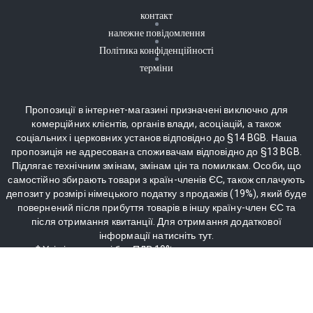
контакт
належне повідомлення
Політика конфіденційності
терміни
Пропозиції в інтернет-магазині призначені виключно для
комерційних клієнтів, органів влади, асоціацій, а також
соціальних і церковних установ відповідно до §14 BGB. Наша
пропозиція не адресована споживачам відповідно до §13 BGB.
Підлягає технічним змінам, змінам цін та помилкам. Особи, що
самостійно збирають товари з країн-членів ЄС, також сплачують
депозит у розмірі німецького податку з продажів (19%), який буде
повернений після прибуття товарів в іншу країну-член ЄС та
після отримання квитанції. Для отримання додаткової
інформації натисніть тут.
* Усі ціни вказані без ПДВ 19%, включно з доставкою.
** Поширюється лише на материкову частину. Для доставки на
острови автоматично стягується додаткова плата за острівну
доставку.