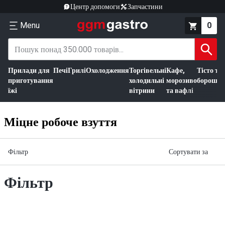
Центр допомоги
Запчастини
Menu
0
Прилади для
Печі
Грилі
Охолодження
Торгівельні
Кафе,
Тісто та
приготування
холодильні
морозиво
борошно
їжі
вітрини
та вафлі
Міцне робоче взуття
Фільтр
Сортувати за
Фільтр