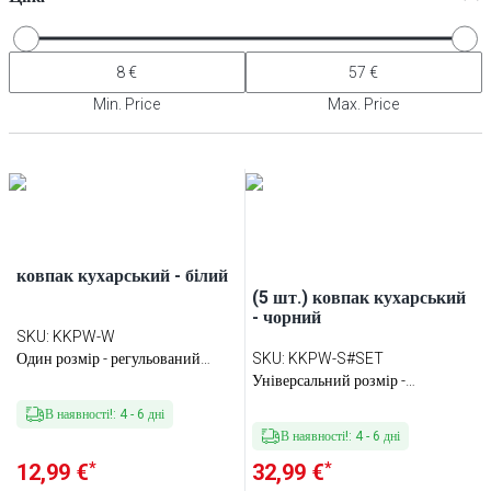
Min. Price
Max. Price
ковпак кухарський - білий
(5 шт.) ковпак кухарський
- чорний
SKU
:
KKPW-W
Один розмір - регульований
SKU
:
KKPW-S#SET
ремінець на липучці
Універсальний розмір -
регулюючий ремінець
В наявності!
:
4
-
6
дні
В наявності!
:
4
-
6
дні
*
*
12,99 €
32,99 €