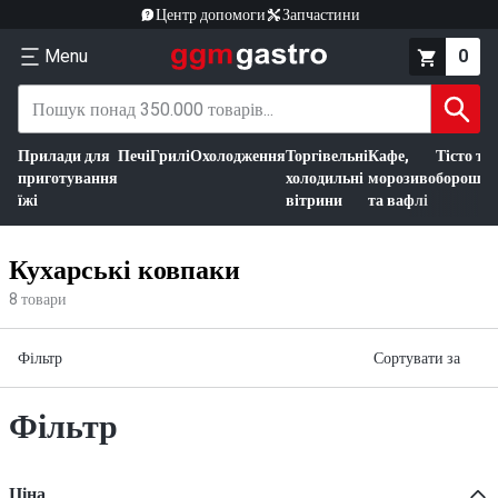
Центр допомоги
Запчастини
Menu
0
Прилади для
Печі
Грилі
Охолодження
Торгівельні
Кафе,
Тісто та
приготування
холодильні
морозиво
борошно
їжі
вітрини
та вафлі
Кухарські ковпаки
8
товари
Фільтр
Сортувати за
Фільтр
Ціна