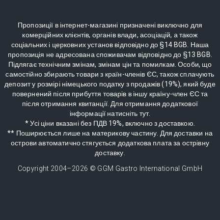
Пропозиції в інтернет-магазині призначені виключно для
комерційних клієнтів, органів влади, асоціацій, а також
соціальних і церковних установ відповідно до §14 BGB. Наша
пропозиція не адресована споживачам відповідно до §13 BGB.
Підлягає технічним змінам, змінам цін та помилкам. Особи, що
самостійно збирають товари з країн-членів ЄС, також сплачують
депозит у розмірі німецького податку з продажів (19%), який буде
повернений після прибуття товарів в іншу країну-член ЄС та
після отримання квитанції. Для отримання додаткової
інформації натисніть тут.
* Усі ціни вказані без ПДВ 19%, включно з доставкою.
** Поширюється лише на материкову частину. Для доставки на
острови автоматично стягується додаткова плата за острівну
доставку.
Copyright 2004–
2026
© GGM Gastro International GmbH