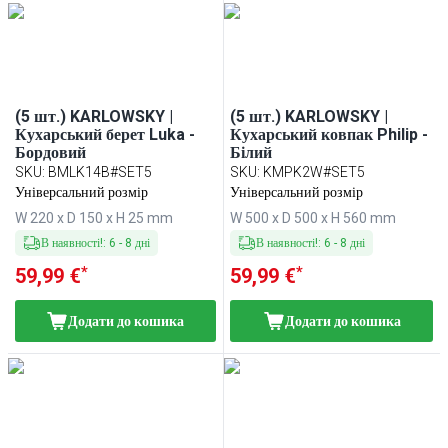
(5 шт.) KARLOWSKY |
(5 шт.) KARLOWSKY |
Кухарський берет Luka -
Кухарський ковпак Philip -
Бордовий
Білий
SKU
:
BMLK14B#SET5
SKU
:
KMPK2W#SET5
Універсальний розмір
Універсальний розмір
W 220 x D 150 x H 25 mm
W 500 x D 500 x H 560 mm
В наявності!
:
6
-
8
дні
В наявності!
:
6
-
8
дні
*
*
59,99 €
59,99 €
Додати до кошика
Додати до кошика