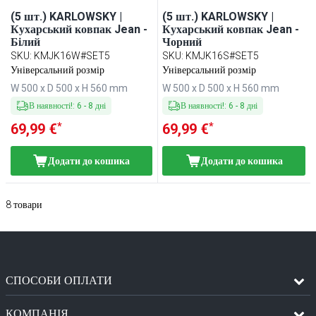
(5 шт.) KARLOWSKY |
(5 шт.) KARLOWSKY |
Кухарський ковпак Jean -
Кухарський ковпак Jean -
Білий
Чорний
SKU
:
KMJK16W#SET5
SKU
:
KMJK16S#SET5
Універсальний розмір
Універсальний розмір
W 500 x D 500 x H 560 mm
W 500 x D 500 x H 560 mm
В наявності!
:
6
-
8
дні
В наявності!
:
6
-
8
дні
*
*
69,99 €
69,99 €
Додати до кошика
Додати до кошика
8
товари
СПОСОБИ ОПЛАТИ
КОМПАНІЯ