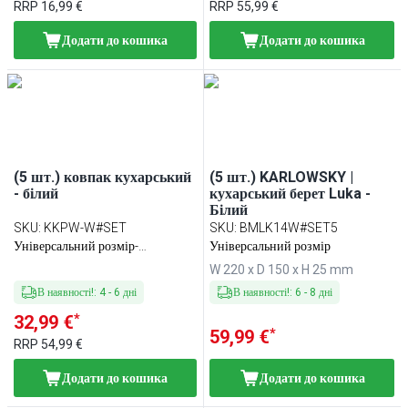
RRP
16,99 €
RRP
55,99 €
Додати до кошика
Додати до кошика
(5 шт.) ковпак кухарський
(5 шт.) KARLOWSKY |
- білий
кухарський берет Luka -
Білий
SKU
:
KKPW-W#SET
SKU
:
BMLK14W#SET5
Універсальний розмір-
Універсальний розмір
регулюючий ремінець
W 220 x D 150 x H 25 mm
В наявності!
:
4
-
6
дні
В наявності!
:
6
-
8
дні
*
32,99 €
*
59,99 €
RRP
54,99 €
Додати до кошика
Додати до кошика