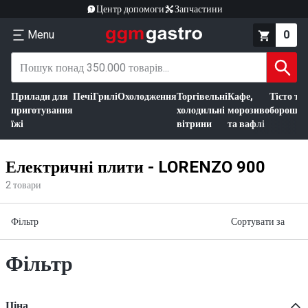
Центр допомоги
Запчастини
Menu
0
Прилади для
Печі
Грилі
Охолодження
Торгівельні
Кафе,
Тісто та
приготування
холодильні
морозиво
борошно
їжі
вітрини
та вафлі
Електричні плити - LORENZO 900
2
товари
Фільтр
Сортувати за
Фільтр
Ціна