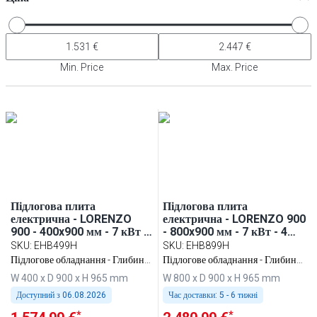
Min. Price
Max. Price
Підлогова плита
Підлогова плита
електрична - LORENZO
електрична - LORENZO 900
900 - 400x900 мм - 7 кВт -
- 800x900 мм - 7 кВт - 4
2 конфорки - 400 В
конфорки квадратні - 400
SKU
:
EHB499H
SKU
:
EHB899H
В
Підлогове обладнання - Глибина:
Підлогове обладнання - Глибина:
900
900
W 400 x D 900 x H 965 mm
W 800 x D 900 x H 965 mm
Доступний з
06.08.2026
Час доставки:
5 - 6 тижні
*
*