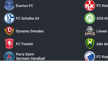
контак
Пропозиції в інтернет-магазині призначені виключно для ком
адресована споживачам відповідно до §13 BGB. Підлягає техніч
німецького податку з продажів (19%), який буде повернений 