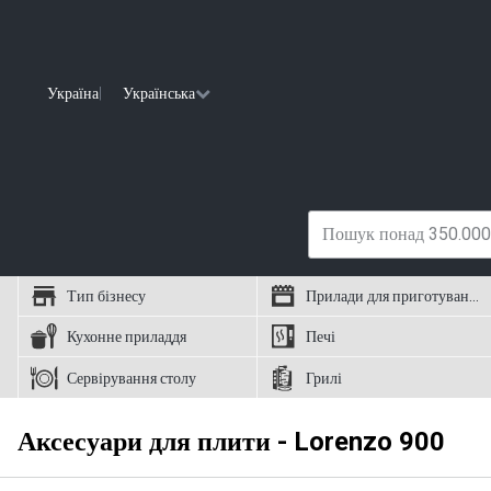
Україна
|
Українська
Тип бізнесу
Прилади для приготування їжі
Кухонне приладдя
Печі
Сервірування столу
Грилі
Аксесуари для плити - Lorenzo 900