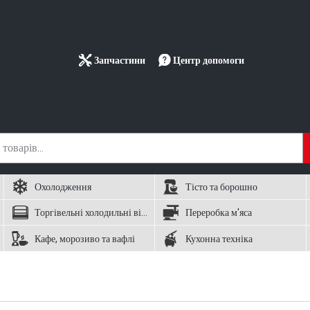
Запчастини
Центр допомоги
Охолодження
Тісто та борошно
Торгівельні холодильні вітрини
Переробка м'яса
Кафе, морозиво та вафлі
Кухонна техніка