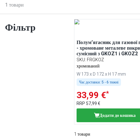
1
товари
Фільтр
Полум’ягасник для газової 
- хромоване металеве покри
сумісний з GKOZ1 і GKOZ2
SKU
:
FRGKOZ
хромований
W 173 x D 172 x H 17 mm
Час доставки:
5 - 6 тижні
*
33,99 €
RRP
57,99 €
Додати до кошика
1
товари