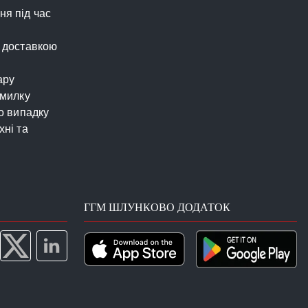
я під час
 доставкою
ару
омилку
о випадку
ні та
ГГМ ШЛУНКОВО ДОДАТОК