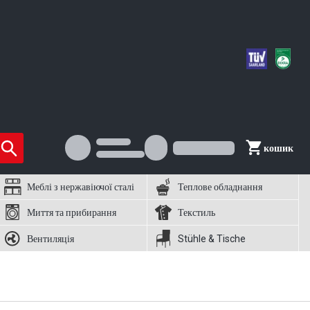
кошик
Меблі з нержавіючої сталі
Теплове обладнання
Миття та прибирання
Текстиль
Вентиляція
Stühle & Tische