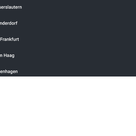
т
належне повідомлення
Політика конфіденційності
ерційних клієнтів, органів влади, асоціацій, а також соціальних і 
ним змінам, змінам цін та помилкам. Особи, що самостійно збирают
після прибуття товарів в іншу країну-член ЄС та після отримання кв
* Усі ціни вказані без ПДВ 19%, включно з доставкою.