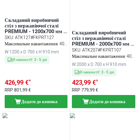
Складаний виробничий
стіл з нержавіючої сталі
PREMIUM - 1200x700 мм -
Складаний виробничий
з нижньою полицею та з
SKU
:
ATK127#FKPRT127
стіл з нержавіючої сталі
посиленою стільницею
PREMIUM - 2000x700 мм -
Максимальне навантаження: 400
з нижньою полицею та з
кг
SKU
:
ATK207#FKPRT107
W 1200 x D 700 x H 910 mm
посиленою стільницею - з
Максимальне навантаження: 400
В наявності!
:
3
-
5
дні
обробною дошкою для
кг
W 2000 x D 700 x H 910 mm
м’яса GN 1/2 червона
(HACCP) у комплекті
В наявності!
:
3
-
5
дні
*
*
426,99 €
423,99 €
RRP
801,99 €
RRP
779,99 €
Додати до кошика
Додати до кошика