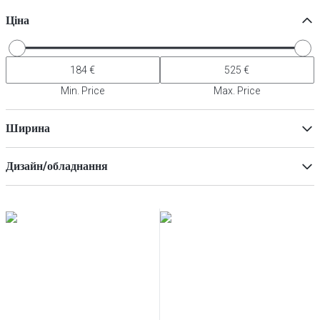
Ціна
Min. Price
Max. Price
Ширина
Дизайн/обладнання
з обробною дошкою
(
11
)
Min
Макс
без підгину
(
11
)