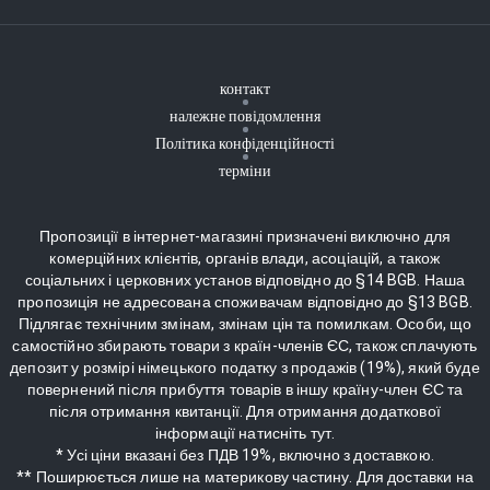
контакт
належне повідомлення
Політика конфіденційності
терміни
Пропозиції в інтернет-магазині призначені виключно для
комерційних клієнтів, органів влади, асоціацій, а також
соціальних і церковних установ відповідно до §14 BGB. Наша
пропозиція не адресована споживачам відповідно до §13 BGB.
Підлягає технічним змінам, змінам цін та помилкам. Особи, що
самостійно збирають товари з країн-членів ЄС, також сплачують
депозит у розмірі німецького податку з продажів (19%), який буде
повернений після прибуття товарів в іншу країну-член ЄС та
після отримання квитанції. Для отримання додаткової
інформації натисніть тут.
* Усі ціни вказані без ПДВ 19%, включно з доставкою.
** Поширюється лише на материкову частину. Для доставки на