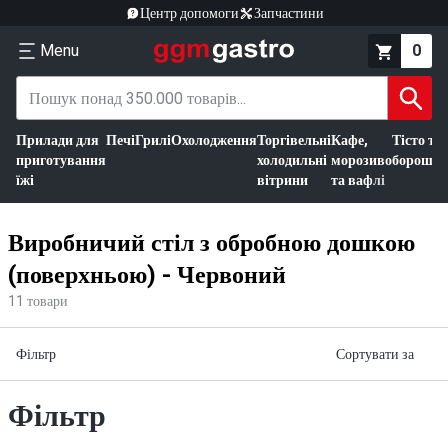
Центр допомоги
Запчастини
Menu
0
Прилади для
Печі
Грилі
Охолодження
Торгівельні
Кафе,
Тісто та
приготування
холодильні
морозиво
борошно
їжі
вітрини
та вафлі
Виробничий стіл з обробною дошкою
(поверхньою) - Червоний
11
товари
Фільтр
Сортувати за
Фільтр