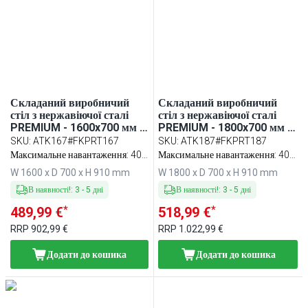
Складаний виробничий
Складаний виробничий
стіл з нержавіючої сталі
стіл з нержавіючої сталі
PREMIUM - 1600x700 мм -
PREMIUM - 1800x700 мм -
з нижньою полицею та з
з нижньою полицею та з
SKU
:
ATK167#FKPRT167
SKU
:
ATK187#FKPRT187
посиленою стільницею - з
посиленою стільницею - з
Максимальне навантаження: 400
Максимальне навантаження: 400
обробною дошкою для
обробною дошкою для
кг
кг
W 1600 x D 700 x H 910 mm
W 1800 x D 700 x H 910 mm
м’яса червона (HACCP) у
м’яса GN червона (HACCP)
комплекті
у комплекті
В наявності!
:
3
-
5
дні
В наявності!
:
3
-
5
дні
*
*
489,99 €
518,99 €
RRP
902,99 €
RRP
1.022,99 €
Додати до кошика
Додати до кошика