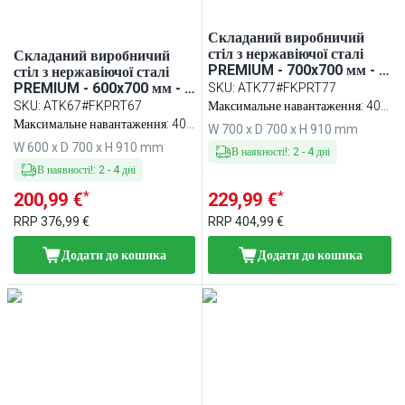
Складаний виробничий
стіл з нержавіючої сталі
Складаний виробничий
PREMIUM - 700x700 мм - з
стіл з нержавіючої сталі
нижньою полицею та з
PREMIUM - 600x700 мм - з
SKU
:
ATK77#FKPRT77
посиленою стільницею - з
нижньою полицею та з
SKU
:
ATK67#FKPRT67
Максимальне навантаження: 400
обробною дошкою для
посиленою конструкцією та
Максимальне навантаження: 400
кг
W 700 x D 700 x H 910 mm
м’яса червона (HACCP) у
з посиленою стільницею - з
кг
W 600 x D 700 x H 910 mm
комплекті
обробною дошкою для
В наявності!
:
2
-
4
дні
м’яса GN червона (HACCP)
В наявності!
:
2
-
4
дні
у комплекті
*
*
200,99 €
229,99 €
RRP
376,99 €
RRP
404,99 €
Додати до кошика
Додати до кошика