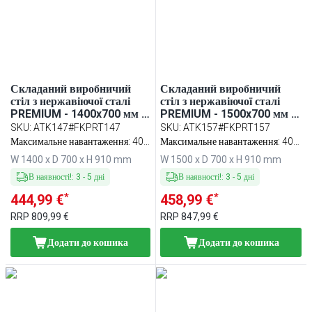
Складаний виробничий
Складаний виробничий
стіл з нержавіючої сталі
стіл з нержавіючої сталі
PREMIUM - 1400x700 мм -
PREMIUM - 1500x700 мм -
з нижньою полицею та з
з нижньою полицею та з
SKU
:
ATK147#FKPRT147
SKU
:
ATK157#FKPRT157
посиленою стільницею - з
посиленою стільницею - з
Максимальне навантаження: 400
Максимальне навантаження: 400
обробною дошкою для
обробною дошкою для
кг
кг
W 1400 x D 700 x H 910 mm
W 1500 x D 700 x H 910 mm
м’яса червона (HACCP) у
м’яса червона (HACCP) у
комплекті
комплекті
В наявності!
:
3
-
5
дні
В наявності!
:
3
-
5
дні
*
*
444,99 €
458,99 €
RRP
809,99 €
RRP
847,99 €
Додати до кошика
Додати до кошика