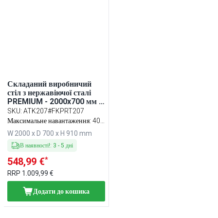
Складаний виробничий
стіл з нержавіючої сталі
PREMIUM - 2000x700 мм -
з нижньою полицею та з
SKU
:
ATK207#FKPRT207
посиленою стільницею - з
Максимальне навантаження: 400
обробною дошкою для
кг
W 2000 x D 700 x H 910 mm
м’яса червона (HACCP) у
комплекті
В наявності!
:
3
-
5
дні
*
548,99 €
RRP
1.009,99 €
Додати до кошика