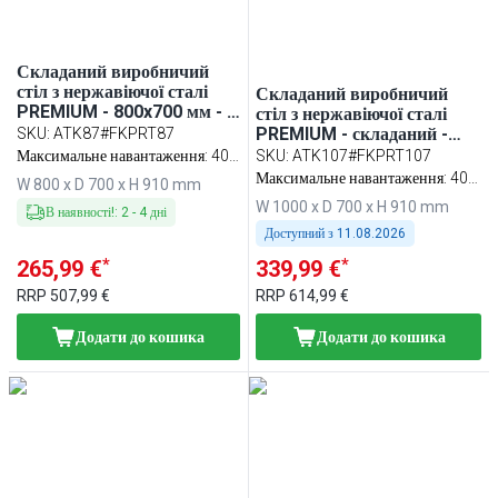
Складаний виробничий
стіл з нержавіючої сталі
Складаний виробничий
PREMIUM - 800x700 мм - з
стіл з нержавіючої сталі
нижньою полицею та з
PREMIUM - складаний -
SKU
:
ATK87#FKPRT87
посиленою стільницею - з
1000x700 мм - з нижньою
Максимальне навантаження: 400
SKU
:
ATK107#FKPRT107
обробною дошкою для
полицею та з посиленою
кг
Максимальне навантаження: 400
W 800 x D 700 x H 910 mm
м’яса червона (HACCP) у
стільницею - з обробною
кг
W 1000 x D 700 x H 910 mm
комплекті
дошкою для м’яса червона
В наявності!
:
2
-
4
дні
(HACCP) у комплекті
Доступний з
11.08.2026
*
*
265,99 €
339,99 €
RRP
507,99 €
RRP
614,99 €
Додати до кошика
Додати до кошика