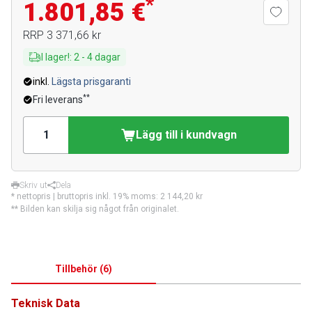
*
1.801,85 €
RRP
3 371,66 kr
I lager!
:
2
-
4
dagar
inkl.
Lägsta prisgaranti
**
Fri leverans
Lägg till i kundvagn
Skriv ut
Dela
* nettopris | bruttopris inkl. 19% moms:
2 144,20 kr
** Bilden kan skilja sig något från originalet.
Tillbehör
(
6
)
Teknisk Data