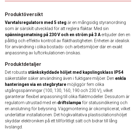
Produktöversikt
Varvtalsregulatorn med 5 steg
är en mångsidig styranordning
som är särskilt utvecklad för att reglera fläktar. Med sin
spänningsmatning på 230 V och en ström på 3 A
erbjuder den en
pålitlig och effektiv kontroll av fläkthastigheten. Enheten är idealisk
för användning i olika bostads- och arbetsmiljöer där en exakt
anpassning av luftcirkulationen önskas.
Produktdetaljer
Det robusta
stänkskyddade höljet med kapslingsklass IP54
säkerställer säker användning även i fuktigare miljöer. Den
enkla
hanteringen via en stegbrytare
möjliggör fem olika
utgångsspänningar (100, 130, 160, 190 och 230 V), vilket
garanterar flexibel anpassning till olika fläktmodeller. Dessutom är
regulatorn utrustad med en
driftslampa
för statusindikering och
en anslutning för belysning. Väggmontering är okomplicerat, vilket
underlättar installationen. Det högkvalitativa plastisolationshöljet
skyddar elektroniken på ett tillförlitligt sätt och bidrar till lång
livslängd.