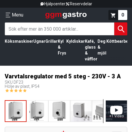
Hjälpcenter
Reservdelar
Menu
0
Köksmaskiner
Ugnar
Grillar
Kyl
Kyldiskar
Kafé,
Deg
Köttbearbetn
&
glass
&
Frys
&
mjöl
våfflor
Varvtalsregulator med 5 steg - 230V - 3 A
SKU
DF23
Hölje av plast, IP54
+
1
Video