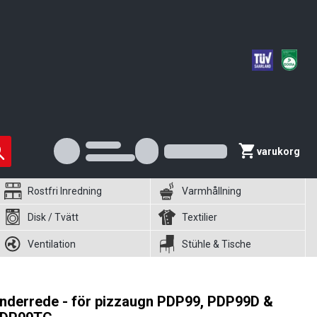
varukorg
Rostfri Inredning
Varmhållning
Disk / Tvätt
Textilier
Ventilation
Stühle & Tische
nderrede - för pizzaugn PDP99, PDP99D &