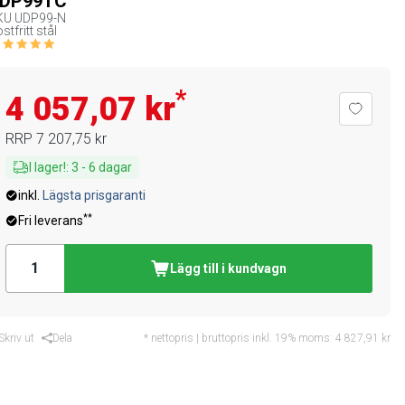
DP99TC
KU
UDP99-N
stfritt stål
*
4 057,07 kr
RRP
7 207,75 kr
I lager!
:
3
-
6
dagar
inkl.
Lägsta prisgaranti
**
Fri leverans
Lägg till i kundvagn
Skriv ut
Dela
* nettopris | bruttopris inkl. 19% moms:
4 827,91 kr