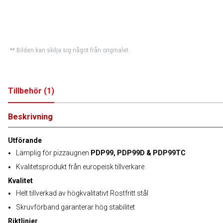
** Bilden kan skilja sig något från originalet.
Tillbehör
(
1
)
Beskrivning
Utförande
Lämplig för pizzaugnen
PDP99, PDP99D & PDP99TC
Kvalitetsprodukt från europeisk tillverkare
Kvalitet
Helt tillverkad av högkvalitativt Rostfritt stål
Skruvförband garanterar hög stabilitet
Riktlinjer