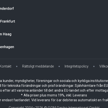
Kontakt
Rättsligt meddelande
Integritetspolicy
Villko
la kunder, myndigheter, föreningar och sociala och kyrkliga institution
ll för tekniska förändringar och prisförändringar. Självhämtare från
 efter att varorna anländer till det andra EU-landet och efter mottaga
* Alla priser plus moms 19%, inkl. Leverans
er endast fastlandet. Vid leverans för öar debiteras automatiskt en frak
Copyright 2004–
2026
© GGM Gastro International GmbH