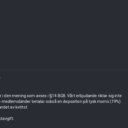
r
er i den mening som avses i §14 BGB. Vårt erbjudande riktar sig inte
 EU-medlemsländer betalar också en deposition på tysk moms (19%)
ndet av kvittot.
tavgift.