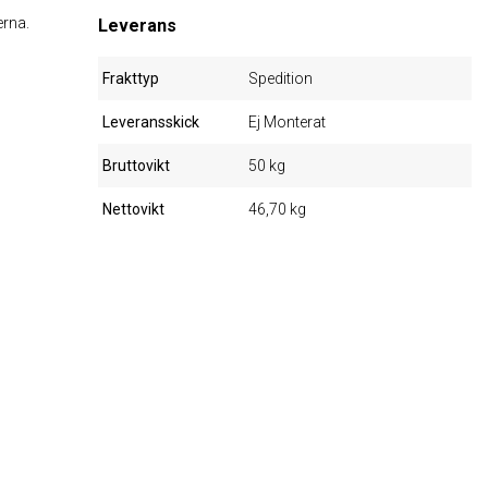
erna.
Leverans
Frakttyp
Spedition
Leveransskick
Ej Monterat
Bruttovikt
50 kg
Nettovikt
46,70 kg