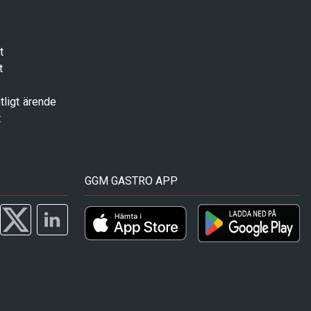
t
t
tligt ärende
t
GGM GASTRO APP