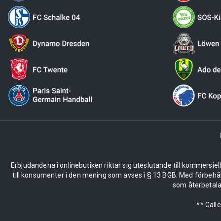
Erbjudandena i onlinebutiken riktar sig uteslutande till kommersiel
till konsumenter i den mening som avses i § 13 BGB. Med förbehå
som återbetalas
** Gäll