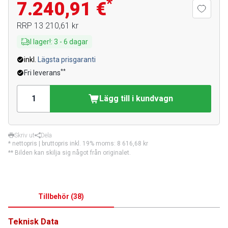
*
7.240,91 €
RRP
13 210,61 kr
I lager!
:
3
-
6
dagar
inkl.
Lägsta prisgaranti
**
Fri leverans
Lägg till i kundvagn
Skriv ut
Dela
* nettopris | bruttopris inkl. 19% moms:
8 616,68 kr
** Bilden kan skilja sig något från originalet.
Tillbehör
(
38
)
Teknisk Data