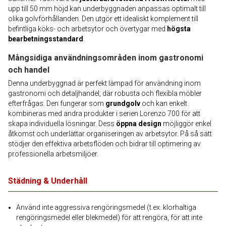
upp till 50 mm höjd kan underbyggnaden anpassas optimalt till
olika golvförhållanden. Den utgör ett idealiskt komplement till
befintliga köks- och arbetsytor och övertygar med
högsta
bearbetningsstandard
.
Mångsidiga användningsområden inom gastronomi
och handel
Denna underbyggnad är perfekt lämpad för användning inom
gastronomi och detaljhandel, där robusta och flexibla möbler
efterfrågas. Den fungerar som
grundgolv
och kan enkelt
kombineras med andra produkter i serien Lorenzo 700 för att
skapa individuella lösningar. Dess
öppna design
möjliggör enkel
åtkomst och underlättar organiseringen av arbetsytor. På så sätt
stödjer den effektiva arbetsflöden och bidrar till optimering av
professionella arbetsmiljöer.
Städning & Underhåll
Använd inte aggressiva rengöringsmedel (t.ex. klorhaltiga
rengöringsmedel eller blekmedel) för att rengöra, för att inte