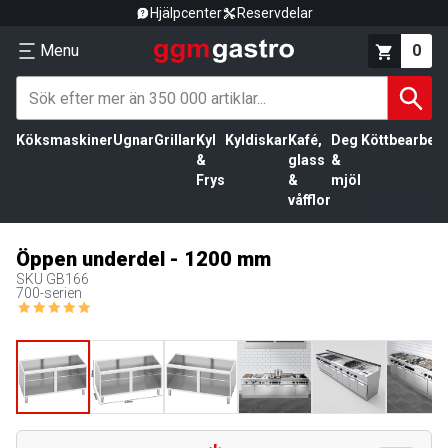
Hjälpcenter
Reservdelar
Menu
0
Köksmaskiner
Ugnar
Grillar
Kyl
Kyldiskar
Kafé,
Deg
Köttbearbetn
&
glass
&
Frys
&
mjöl
våfflor
Öppen underdel - 1200 mm
SKU
GB166
700-serien