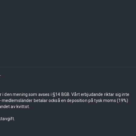
r
er i den mening som avses i §14 BGB. Vårt erbjudande riktar sig inte
 EU-medlemsländer betalar också en deposition på tysk moms (19%)
ndet av kvittot.
tavgift.