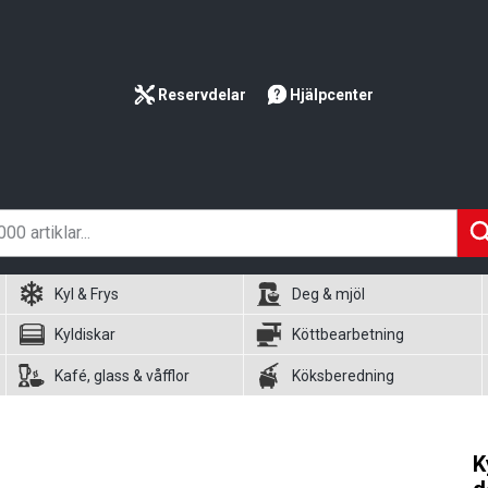
Reservdelar
Hjälpcenter
Kyl & Frys
Deg & mjöl
Kyldiskar
Köttbearbetning
Kafé, glass & våfflor
Köksberedning
K