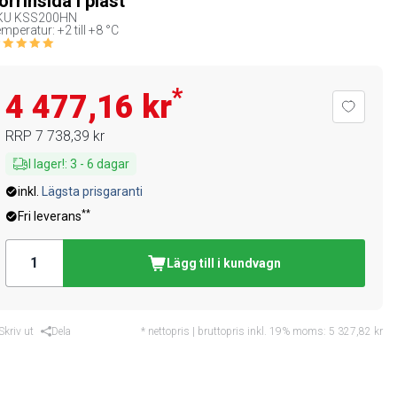
örrinsida i plast
KU
KSS200HN
mperatur: +2 till +8 °C
*
4 477,16 kr
RRP
7 738,39 kr
I lager!
:
3
-
6
dagar
inkl.
Lägsta prisgaranti
**
Fri leverans
Lägg till i kundvagn
Skriv ut
Dela
* nettopris | bruttopris inkl. 19% moms:
5 327,82 kr