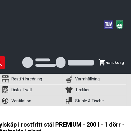
varukorg
Rostfri Inredning
Varmhållning
Disk / Tvätt
Textilier
Ventilation
Stühle & Tische
ylskåp i rostfritt stål PREMIUM - 200 l - 1 dörr -