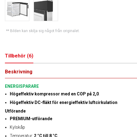
** Bilden kan skilja sig något från originalet.
Tillbehör
(
6
)
Beskrivning
ENERGISPARARE
Högeffektiv kompressor med en COP på 2,0
.
Högeffektiv DC-fläkt för energieffektiv luftcirkulation
Utförande
PREMIUM-utförande
Kylskåp
Temperatur:
2 °C till 8 °C