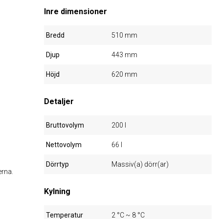
Inre dimensioner
Bredd
510 mm
Djup
443 mm
Höjd
620 mm
Detaljer
Bruttovolym
200 l
Nettovolym
66 l
Dörrtyp
Massiv(a) dörr(ar)
erna.
Kylning
Temperatur
2 °C ~ 8 °C