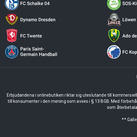
Erbjudandena i onlinebutiken riktar sig uteslutande till kommersiel
till konsumenter i den mening som avses i § 13 BGB. Med förbehå
som återbetalas
** Gäll