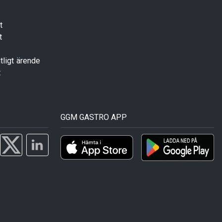
t
t
tligt ärende
t
GGM GASTRO APP