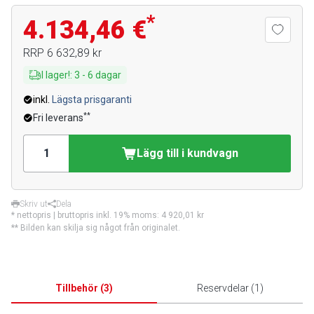
*
4.134,46 €
RRP
6 632,89 kr
I lager!
:
3
-
6
dagar
inkl.
Lägsta prisgaranti
**
Fri leverans
Lägg till i kundvagn
Skriv ut
Dela
* nettopris | bruttopris inkl. 19% moms:
4 920,01 kr
** Bilden kan skilja sig något från originalet.
Tillbehör
(
3
)
Reservdelar
(
1
)