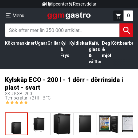
Hjälpcenter
Reservdelar
Menu
0
Köksmaskiner
Ugnar
Grillar
Kyl
Kyldiskar
Kafé,
Deg
Köttbearbetn
&
glass
&
Frys
&
mjöl
våfflor
Kylskåp ECO - 200 l - 1 dörr - dörrinsida i
plast - svart
SKU
KSBL200
Temperatur: +2 till +8 °C