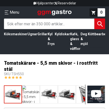
Hjälpcenter
Reservdelar
Menu
0
Köksmaskiner
Ugnar
Grillar
Kyl
Kyldiskar
Kafé,
Deg
Köttbearbetn
&
glass
&
Frys
&
mjöl
våfflor
Tomatskärare - 5,5 mm skivor - i rostfritt
stål
SKU
TSH550
+
1
Video