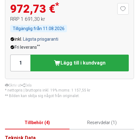
*
972,73 €
RRP
1 691,30 kr
Tillgänglig från
11.08.2026
inkl.
Lägsta prisgaranti
**
Fri leverans
Lägg till i kundvagn
Skriv ut
Dela
* nettopris | bruttopris inkl. 19% moms:
1 157,55 kr
** Bilden kan skilja sig något från originalet.
Tillbehör
(
4
)
Reservdelar
(
1
)
Teknisk Data