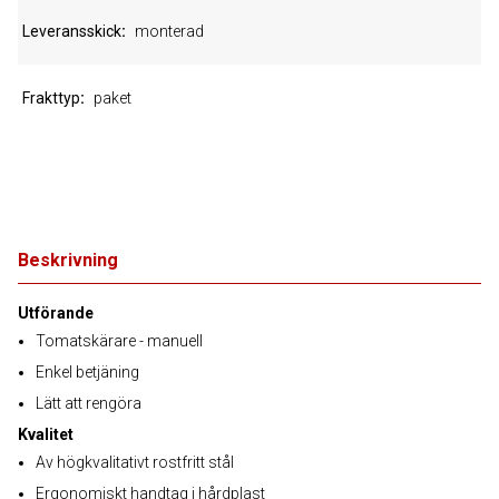
Leveransskick
monterad
Frakttyp
paket
Beskrivning
Utförande
Tomatskärare - manuell
Enkel betjäning
Lätt att rengöra
Kvalitet
Av högkvalitativt rostfritt stål
Ergonomiskt handtag i hårdplast