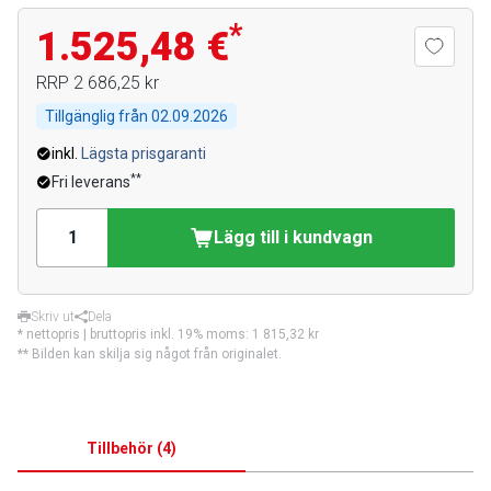
*
1.525,48 €
RRP
2 686,25 kr
Tillgänglig från
02.09.2026
inkl.
Lägsta prisgaranti
**
Fri leverans
Lägg till i kundvagn
Skriv ut
Dela
* nettopris | bruttopris inkl. 19% moms:
1 815,32 kr
** Bilden kan skilja sig något från originalet.
Tillbehör
(
4
)