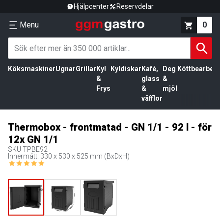
Hjälpcenter
Reservdelar
Menu
0
Köksmaskiner
Ugnar
Grillar
Kyl
Kyldiskar
Kafé,
Deg
Köttbearbetn
&
glass
&
Frys
&
mjöl
våfflor
Thermobox - frontmatad - GN 1/1 - 92 l - för
12x GN 1/1
SKU
TPBE92
Innermått: 330 x 530 x 525 mm (BxDxH)