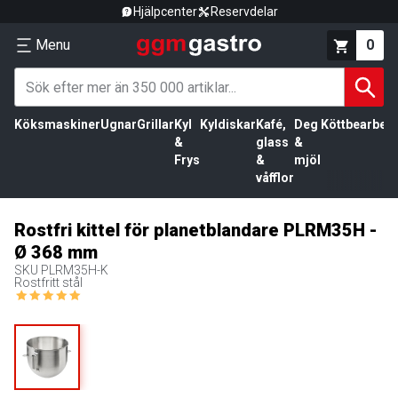
Hjälpcenter
Reservdelar
Menu
0
Köksmaskiner
Ugnar
Grillar
Kyl
Kyldiskar
Kafé,
Deg
Köttbearbetn
&
glass
&
Frys
&
mjöl
våfflor
Rostfri kittel för planetblandare PLRM35H -
Ø 368 mm
SKU
PLRM35H-K
Rostfritt stål