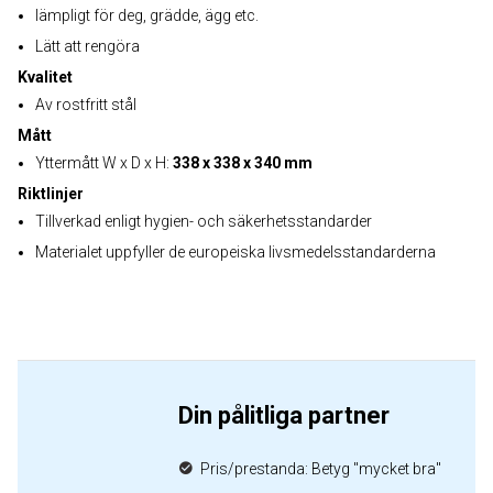
lämpligt för deg, grädde, ägg etc.
Lätt att rengöra
Kvalitet
Av rostfritt stål
Mått
Yttermått W x D x H:
338 x 338 x 340 mm
Riktlinjer
Tillverkad enligt hygien- och säkerhetsstandarder
Materialet uppfyller de europeiska livsmedelsstandarderna
Din pålitliga partner
Pris/prestanda: Betyg "mycket bra"