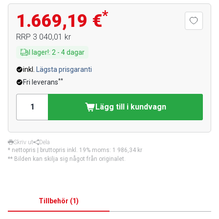
*
1.669,19 €
RRP
3 040,01 kr
I lager!
:
2
-
4
dagar
inkl.
Lägsta prisgaranti
**
Fri leverans
Lägg till i kundvagn
Skriv ut
Dela
* nettopris | bruttopris inkl. 19% moms:
1 986,34 kr
** Bilden kan skilja sig något från originalet.
Tillbehör
(
1
)