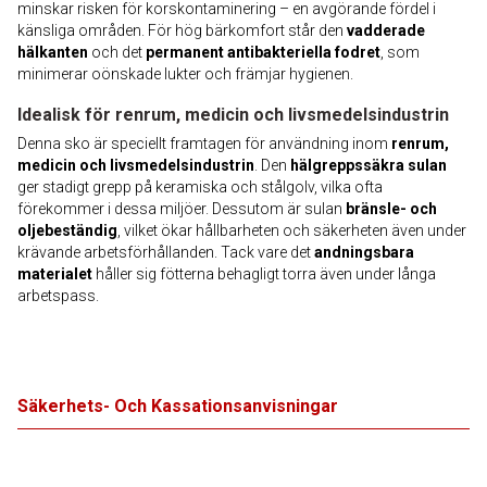
minskar risken för korskontaminering – en avgörande fördel i
känsliga områden. För hög bärkomfort står den
vadderade
hälkanten
och det
permanent antibakteriella fodret
, som
minimerar oönskade lukter och främjar hygienen.
Idealisk för renrum, medicin och livsmedelsindustrin
Denna sko är speciellt framtagen för användning inom
renrum,
medicin och livsmedelsindustrin
. Den
hälgreppssäkra sulan
ger stadigt grepp på keramiska och stålgolv, vilka ofta
förekommer i dessa miljöer. Dessutom är sulan
bränsle- och
oljebeständig
, vilket ökar hållbarheten och säkerheten även under
krävande arbetsförhållanden. Tack vare det
andningsbara
materialet
håller sig fötterna behagligt torra även under långa
arbetspass.
Säkerhets- Och Kassationsanvisningar