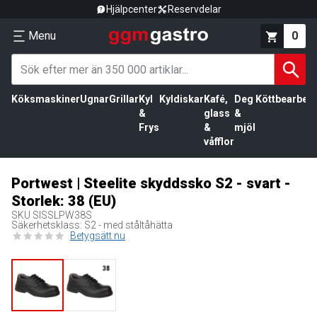
Hjälpcenter
Reservdelar
Menu
0
Köksmaskiner
Ugnar
Grillar
Kyl
Kyldiskar
Kafé,
Deg
Köttbearbetn
&
glass
&
Frys
&
mjöl
våfflor
Portwest | Steelite skyddssko S2 - svart -
Storlek: 38 (EU)
SKU
SISSLPW38S
Säkerhetsklass: S2 - med ståltåhätta
Betygsätt nu