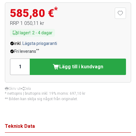
*
585,80 €
RRP
1 050,11 kr
I lager!
:
2
-
4
dagar
inkl.
Lägsta prisgaranti
**
Fri leverans
Lägg till i kundvagn
Skriv ut
Dela
* nettopris | bruttopris inkl. 19% moms:
697,10 kr
** Bilden kan skilja sig något från originalet.
Teknisk Data