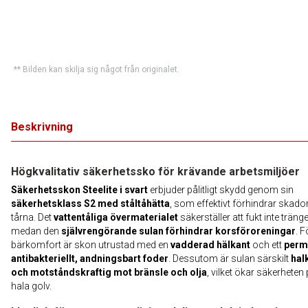
** Bilden kan skilja sig något från originalet.
Beskrivning
Högkvalitativ säkerhetssko för krävande arbetsmiljöer
Säkerhetsskon Steelite i svart
erbjuder pålitligt skydd genom sin
säkerhetsklass S2 med ståltåhätta
, som effektivt förhindrar skado
tårna. Det
vattentåliga övermaterialet
säkerställer att fukt inte tränge
medan den
självrengörande sulan förhindrar korsföroreningar
. 
bärkomfort är skon utrustad med en
vadderad hälkant
och ett
perm
antibakteriellt, andningsbart foder
. Dessutom är sulan särskilt
hal
och motståndskraftig mot bränsle och olja
, vilket ökar säkerheten
hala golv.