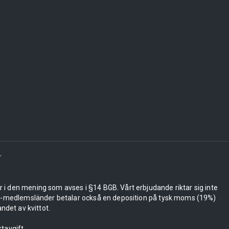
r
er i den mening som avses i §14 BGB. Vårt erbjudande riktar sig inte
 EU-medlemsländer betalar också en deposition på tysk moms (19%)
ndet av kvittot.
tavgift.