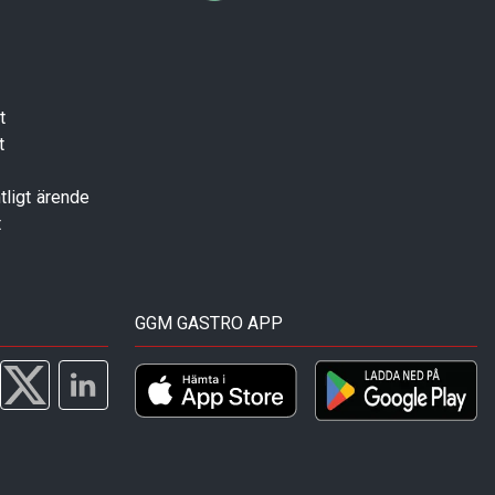
t
t
tligt ärende
t
GGM GASTRO APP