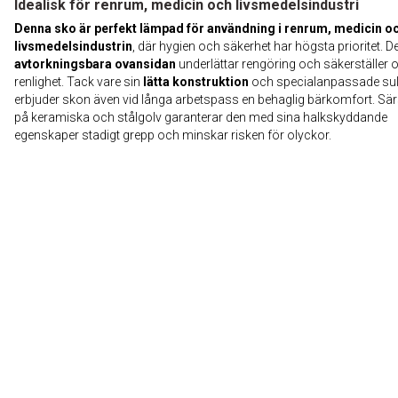
Idealisk för renrum, medicin och livsmedelsindustri
Denna sko är perfekt lämpad för användning i renrum, medicin o
livsmedelsindustrin
, där hygien och säkerhet har högsta prioritet. D
avtorkningsbara ovansidan
underlättar rengöring och säkerställer 
renlighet. Tack vare sin
lätta konstruktion
och specialanpassade su
erbjuder skon även vid långa arbetspass en behaglig bärkomfort. Särs
på keramiska och stålgolv garanterar den med sina halkskyddande
egenskaper stadigt grepp och minskar risken för olyckor.