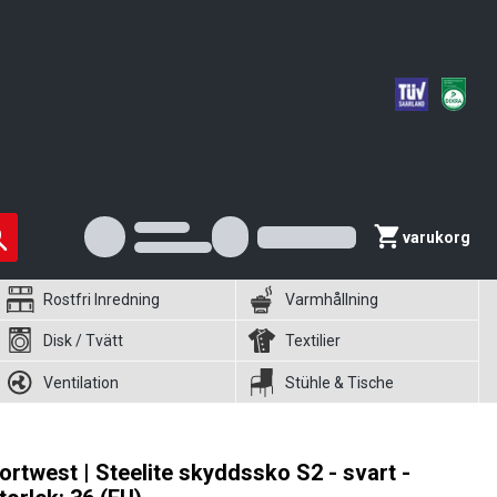
varukorg
Rostfri Inredning
Varmhållning
Disk / Tvätt
Textilier
Ventilation
Stühle & Tische
ortwest | Steelite skyddssko S2 - svart -