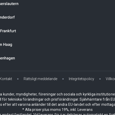
Kontakt
Rättsligt meddelande
Integritetspolicy
Villko
la kunder, myndigheter, föreningar och sociala och kyrkliga institution
ll för tekniska förändringar och prisförändringar. Självhämtare från
 efter att varorna anländer till det andra EU-landet och efter mottaga
* Alla priser plus moms 19%, inkl. Leverans
er endast fastlandet. Vid leverans för öar debiteras automatiskt en frak