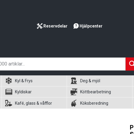
Reservdelar
Hjälpcenter
Kyl & Frys
Deg & mjöl
Kyldiskar
Köttbearbetning
Kafé, glass & våfflor
Köksberedning
P