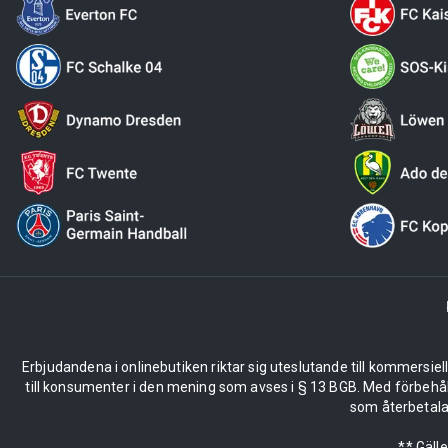
Erbjudandena i onlinebutiken riktar sig uteslutande till kommersiel
till konsumenter i den mening som avses i § 13 BGB. Med förbehå
som återbetalas
** Gäll