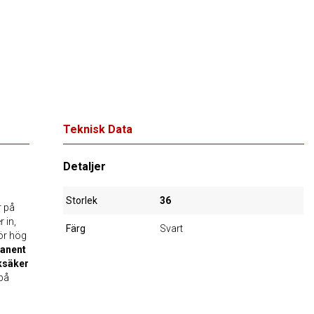
Teknisk Data
Detaljer
Storlek
36
r på
r in,
Färg
Svart
För hög
anent
ksäker
 på