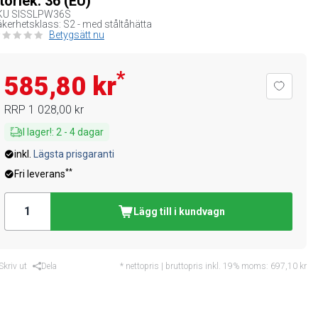
torlek: 36 (EU)
KU
SISSLPW36S
kerhetsklass: S2 - med ståltåhätta
Betygsätt nu
*
585,80 kr
RRP
1 028,00 kr
I lager!
:
2
-
4
dagar
inkl.
Lägsta prisgaranti
**
Fri leverans
Lägg till i kundvagn
Skriv ut
Dela
* nettopris | bruttopris inkl. 19% moms:
697,10 kr