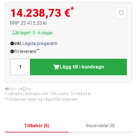
*
14.238,73 €
RRP
25 415,33 kr
I lager!
:
3
-
6
dagar
inkl.
Lägsta prisgaranti
**
Fri leverans
Lägg till i kundvagn
Skriv ut
Dela
* nettopris | bruttopris inkl. 19% moms:
16 944,09 kr
** Bilden kan skilja sig något från originalet.
Tillbehör
(
5
)
Reservdelar
(
8
)