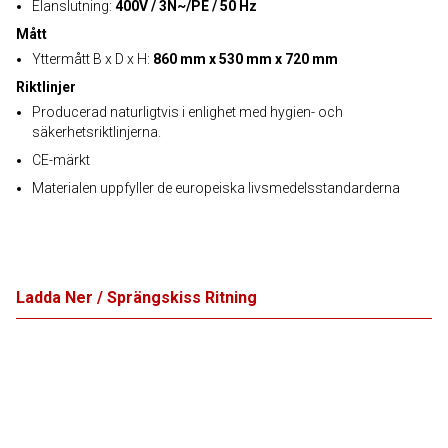
Elanslutning:
400V / 3N~/PE / 50 Hz
Mått
Yttermått B x D x H:
860 mm x 530 mm x 720 mm
Riktlinjer
Producerad naturligtvis i enlighet med hygien- och
säkerhetsriktlinjerna.
CE-märkt
Materialen uppfyller de europeiska livsmedelsstandarderna
Ladda Ner / Sprängskiss Ritning