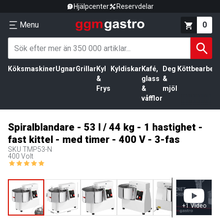
Hjälpcenter
Reservdelar
Menu
0
Köksmaskiner
Ugnar
Grillar
Kyl
Kyldiskar
Kafé,
Deg
Köttbearbetn
&
glass
&
Frys
&
mjöl
våfflor
Spiralblandare - 53 l / 44 kg - 1 hastighet -
fast kittel - med timer - 400 V - 3-fas
SKU
TMP53-N
400 Volt
+
1
Video