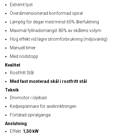
Extremt tyst
Överdimensionerad konformad spiral
Lämplig för degar med minst 60% återfuktning
Maximal fyllnadsmängd: 80% av skålens volym
Hög effekt vid lägre strömförbrukning (miljövänlig)
Manuell timer
Med nödstopp
Kvalitet
Rostfritt Stål
Med fast monterad skål i rostfritt stål
Teknik
Drivmotor i oljebad
Kedjespännare för axelinriktningen
Förtätad spiralgänga
Anslutning
Effekt:
1,50 kW