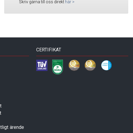
Skriv gärna till oss direkt
här
>
CERTIFIKAT
t
t
tligt ärende