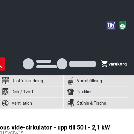
varukorg
Rostfri Inredning
Varmhållning
Disk / Tvätt
Textilier
Ventilation
Stühle & Tische
ous vide-cirkulator - upp till 50 l - 2,1 kW
KU
SVGBV15