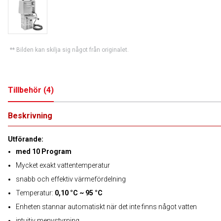
** Bilden kan skilja sig något från originalet.
Tillbehör
(
4
)
Beskrivning
Utförande:
med 10 Program
Mycket exakt vattentemperatur
snabb och effektiv värmefördelning
Temperatur:
0,10 °C ~ 95 °C
Enheten stannar automatiskt när det inte finns något vatten
intuitiv menystyrning