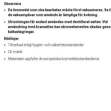
Observera
De livsmedel som ska bearbetas måste först vakuumeras. Se til
de vakuumpåsar som används är lämpliga för kokning.
Utrustningen får endast användas med destillerat vatten. Vid
användning med kranvatten kan värmeelementen skadas gen
kalkavlagringar.
Riktlinjer
Tillverkad enligt hygien- och säkerhetsstandarder
CE-märkt
Materialen uppfyller de europeiska livsmedelsstandarderna