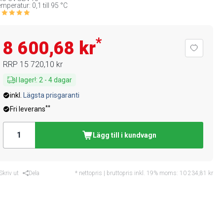
mperatur: 0,1 till 95 °C
*
8 600,68 kr
RRP
15 720,10 kr
I lager!
:
2
-
4
dagar
inkl.
Lägsta prisgaranti
**
Fri leverans
Lägg till i kundvagn
Skriv ut
Dela
* nettopris | bruttopris inkl. 19% moms:
10 234,81 kr