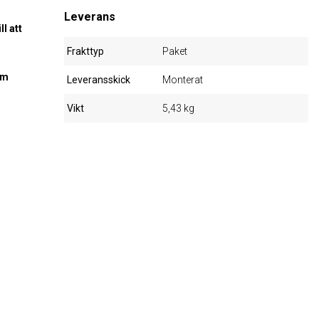
Leverans
l att
Frakttyp
Paket
om
Leveransskick
Monterat
Vikt
5,43 kg