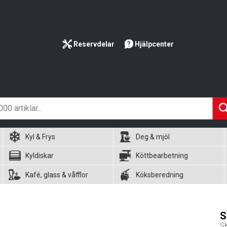
Reservdelar
Hjälpcenter
Kyl & Frys
Deg & mjöl
Kyldiskar
Köttbearbetning
Kafé, glass & våfflor
Köksberedning
S
S