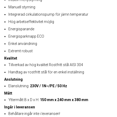
Manuell styrning
Integrerad cirkulationspump för jämn temperatur
Hög arbetseffektivitet möjlig
Energisparande
Energisparknapp ECO
Enkel användning
Extremt robust
Kvalitet
Tillverkad av hög kvalitet Rostfritt stål AISI 304
Handtag av rostfritt stål för en enkel inställning
Anslutning
Elanslutning:
230V / 1N~/PE / 50 Hz
Mått
Yttermått B x D x H:
150 mm x 240 mm x 380 mm
Ingår i leveransen
Behållare ingår inte i leveransen!