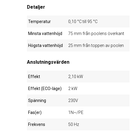
Detaljer
Temperatur
0,10 °C till 95 °C
Minsta vattenhöjd
75 mm från poolens överkant
Högsta vattenhöjd
25 mm från toppen av poolen
Anslutningsvärden
Effekt
2,10 kW
Effekt (ECO-läge)
2 kW
Spänning
230V
Fas(er)
1N~/PE
Frekvens
50 Hz