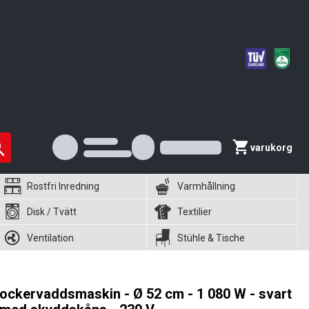
varukorg
Rostfri Inredning
Varmhållning
Disk / Tvätt
Textilier
Ventilation
Stühle & Tische
ockervaddsmaskin - Ø 52 cm - 1 080 W - svart