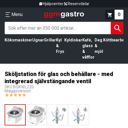
Hjälpcenter
Reservdelar
Menu
0
Köksmaskiner
Ugnar
Grillar
Kyl
Kyldiskar
Kafé,
Deg
Köttbearbetn
&
glass
&
Frys
&
mjöl
våfflor
Sköljstation för glas och behållare - med
integrerad självstängande ventil
SKU
BGKWL220
tilläggsversion