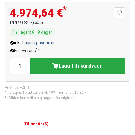
*
4.974,64 €
RRP
9 396,64 kr
I lager!
:
6
-
8
dagar
inkl.
Lägsta prisgaranti
**
Fri leverans
Lägg till i kundvagn
Skriv ut
Dela
* nettopris | bruttopris inkl. 19% moms:
5 919,82 kr
** Bilden kan skilja sig något från originalet.
Tillbehör
(
5
)