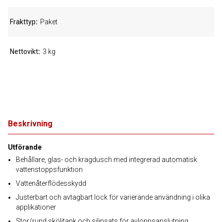
Frakttyp
Paket
Nettovikt
3 kg
Beskrivning
Utförande
Behållare, glas- och kragdusch med integrerad automatisk
vattenstoppsfunktion
Vattenåterflödesskydd
Justerbart och avtagbart lock för varierande användning i olika
applikationer
Stor/rund sköljtank och silinsats för avloppsanslutning