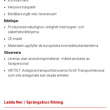
Korvvärmare
Inklusive träspatel
Behållare ingår inte i leveransen!
Riktlinjer
Producerad naturligtvis i enlighet med hygien- och
säkerhetsriktlinjerna.
CE-märkt
Materialen uppfyller de europeiska livsmedelsstandarderna
Observera
Leveras utan anslutningsmaterial - måste anslutas av
fackpersonal
VIKTIGT: Avlägsna transportskruvarna först! Transportskruvar
som inte avlägsnats kan skada enheten.
Ladda Ner / Sprängskiss Ritning