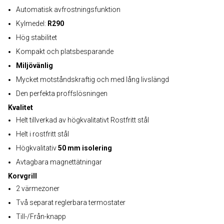
Automatisk avfrostningsfunktion
Kylmedel:
R290
Hög stabilitet
Kompakt och platsbesparande
Miljövänlig
Mycket motståndskraftig och med lång livslängd
Den perfekta proffslösningen
Kvalitet
Helt tillverkad av högkvalitativt Rostfritt stål
Helt i rostfritt stål
Högkvalitativ
50 mm isolering
Avtagbara magnettätningar
Korvgrill
2 värmezoner
Två separat reglerbara termostater
Till-/Från-knapp