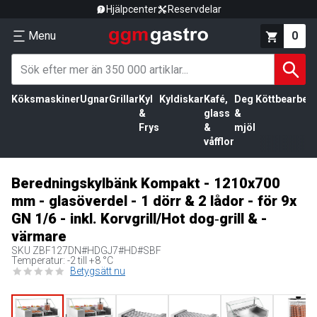
Hjälpcenter
Reservdelar
Menu
0
Köksmaskiner
Ugnar
Grillar
Kyl
Kyldiskar
Kafé,
Deg
Köttbearbetn
&
glass
&
Frys
&
mjöl
våfflor
Beredningskylbänk Kompakt - 1210x700
mm - glasöverdel - 1 dörr & 2 lådor - för 9x
GN 1/6 - inkl. Korvgrill/Hot dog‑grill & -
värmare
SKU
ZBF127DN#HDGJ7#HD#SBF
Temperatur: -2 till +8 °C
Betygsätt nu