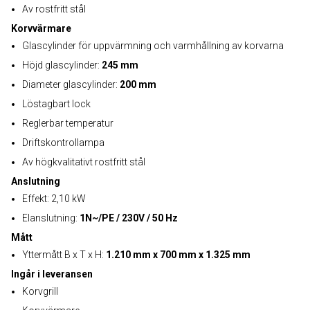
Av rostfritt stål
Korvvärmare
Glascylinder för uppvärmning och varmhållning av korvarna
Höjd glascylinder:
245 mm
Diameter glascylinder:
200 mm
Löstagbart lock
Reglerbar temperatur
Driftskontrollampa
Av högkvalitativt rostfritt stål
Anslutning
Effekt: 2,10 kW
Elanslutning:
1N~/PE / 230V / 50 Hz
Mått
Yttermått B x T x H:
1.210 mm x 700 mm x 1.325 mm
Ingår i leveransen
Korvgrill