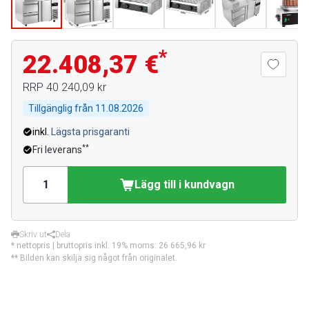
*
22.408,37 €
RRP
40 240,09 kr
Tillgänglig från
11.08.2026
inkl.
Lägsta prisgaranti
**
Fri leverans
Lägg till i kundvagn
Skriv ut
Dela
* nettopris | bruttopris inkl. 19% moms:
26 665,96 kr
** Bilden kan skilja sig något från originalet.