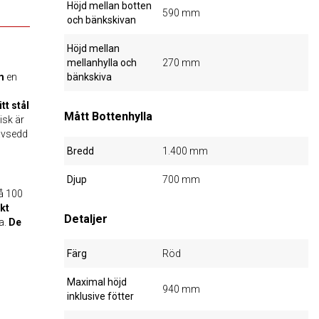
Höjd mellan botten
590 mm
och bänkskivan
Höjd mellan
mellanhylla och
270 mm
m
en
bänkskiva
tt stål
Mått Bottenhylla
isk är
avsedd
Bredd
1.400 mm
Djup
700 mm
å 100
kt
Detaljer
ta.
De
Färg
Röd
Maximal höjd
940 mm
inklusive fötter