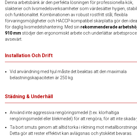
Denna arbetsbänk är den perfekta lösningen för professionella kök,
slakterier och livsmedelsverksamheter som värdesätter hygien, stabili
och funktionalitet. Kombinationen av robust rostfritt stål, flexibla
förvaringsmöjligheter och HACCP-kompatibel skärplatta gör den idea
för daglig livsmedelshantering. Med sin
rekommenderade arbetshö
910 mm
stödjer den ergonomiskt arbete och underlättar arbetsproc
avsevärt.
Installation Och Drift
Vid användning med hjul måste det beaktas att den maximala
belastningskapaciteten är 250 kg.
Städning & Underhåll
Använd inte aggressiva rengöringsmedel (t.ex. klorhaltiga
rengöringsmedel eller blekmedel) för att rengöra, för att inte skada 
Ta bort smuts genom att alltid torka i riktning mot metallborstninge
Detta gör att rester effektivt kan avlägsnas och ytskiktet bevaras.