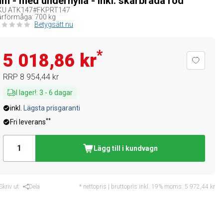
m - med underhylla - inkl. skärbräda röd
KU
ATK147#FKPRT147
rförmåga: 700 kg
Betygsätt nu
*
5 018,86 kr
RRP
8 954,44 kr
I lager!
:
3
-
6
dagar
inkl.
Lägsta prisgaranti
**
Fri leverans
Lägg till i kundvagn
Skriv ut
Dela
* nettopris | bruttopris inkl. 19% moms:
5 972,44 kr