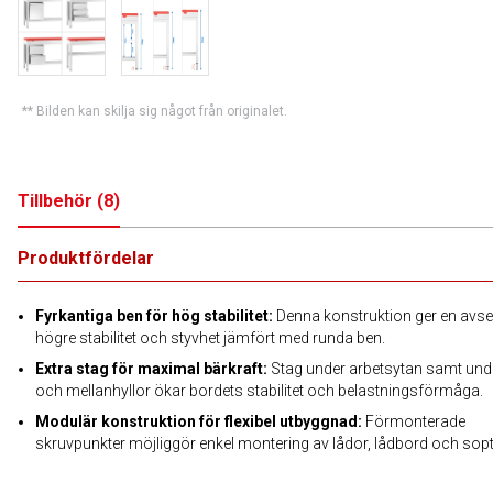
** Bilden kan skilja sig något från originalet.
Tillbehör
(
8
)
Produktfördelar
Fyrkantiga ben för hög stabilitet:
Denna konstruktion ger en avse
högre stabilitet och styvhet jämfört med runda ben.
Extra stag för maximal bärkraft:
Stag under arbetsytan samt und
och mellanhyllor ökar bordets stabilitet och belastningsförmåga.
Modulär konstruktion för flexibel utbyggnad:
Förmonterade
skruvpunkter möjliggör enkel montering av lådor, lådbord och sop