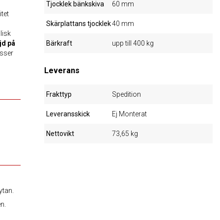
Tjocklek bänkskiva
60 mm
tet
Skärplattans tjocklek
40 mm
lisk
jd på
Bärkraft
upp till 400 kg
esser
Leverans
Frakttyp
Spedition
Leveransskick
Ej Monterat
Nettovikt
73,65 kg
ytan.
n.