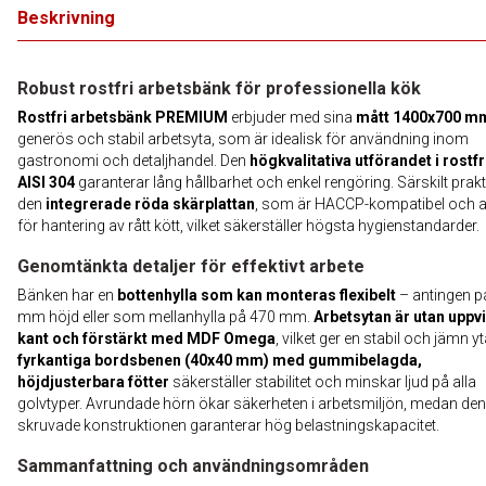
Beskrivning
Robust rostfri arbetsbänk för professionella kök
Rostfri arbetsbänk PREMIUM
erbjuder med sina
mått 1400x700 m
generös och stabil arbetsyta, som är idealisk för användning inom
gastronomi och detaljhandel. Den
högkvalitativa utförandet i rostfri
AISI 304
garanterar lång hållbarhet och enkel rengöring. Särskilt prakt
den
integrerade röda skärplattan
, som är HACCP-kompatibel och 
för hantering av rått kött, vilket säkerställer högsta hygienstandarder.
Genomtänkta detaljer för effektivt arbete
Bänken har en
bottenhylla som kan monteras flexibelt
– antingen p
mm höjd eller som mellanhylla på 470 mm.
Arbetsytan är utan uppvi
kant och förstärkt med MDF Omega
, vilket ger en stabil och jämn y
fyrkantiga bordsbenen (40x40 mm) med gummibelagda,
höjdjusterbara fötter
säkerställer stabilitet och minskar ljud på alla
golvtyper. Avrundade hörn ökar säkerheten i arbetsmiljön, medan den
skruvade konstruktionen garanterar hög belastningskapacitet.
Sammanfattning och användningsområden