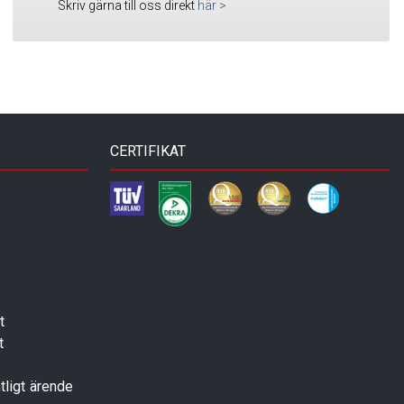
Skriv gärna till oss direkt
här
>
CERTIFIKAT
t
t
tligt ärende