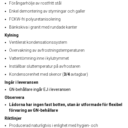
Förångarhölje av rostfritt stål
Enkel demontering av styrningar och galler
FCKW-fri polyuretanisolering
Bänkskiva i granit med rundade kanter
Kylning
Ventilerat kondensationssystem
Övervakning av avfrostningstemperaturen
Vattentömning inne i kylutrymmet
Inställbar sluttemperatur på avfrostaren
Kondensorenhet med skenor (
3/4
avtagbar)
Ingår i leveransen
GN-behållare ingår EJ i leveransen
Observera
Lådorna har ingen fast botten, utan är utformade för flexibel
förvaring av GN-behållare
Riktlinjer
Producerad naturligtvis i enlighet med hygien- och