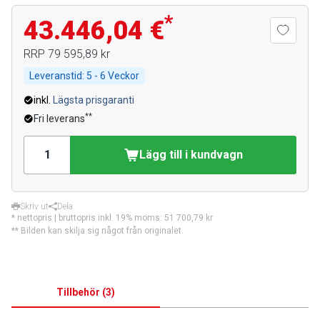
*
43.446,04 €
RRP
79 595,89 kr
Leveranstid:
5 - 6 Veckor
inkl.
Lägsta prisgaranti
**
Fri leverans
Lägg till i kundvagn
Skriv ut
Dela
* nettopris | bruttopris inkl. 19% moms:
51 700,79 kr
** Bilden kan skilja sig något från originalet.
Tillbehör
(
3
)