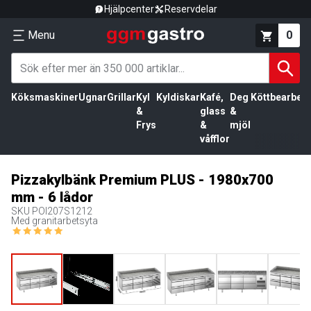
Hjälpcenter
Reservdelar
Menu
0
Köksmaskiner
Ugnar
Grillar
Kyl
Kyldiskar
Kafé,
Deg
Köttbearbetn
&
glass
&
Frys
&
mjöl
våfflor
Pizzakylbänk Premium PLUS - 1980x700
mm - 6 lådor
SKU
POI207S1212
Med granitarbetsyta