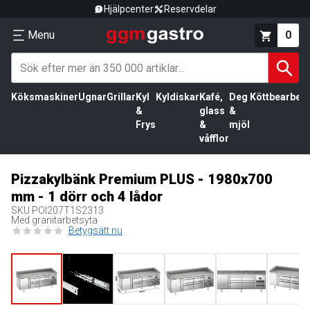
Hjälpcenter
Reservdelar
Menu
0
Köksmaskiner
Ugnar
Grillar
Kyl
Kyldiskar
Kafé,
Deg
Köttbearbetn
&
glass
&
Frys
&
mjöl
våfflor
Pizzakylbänk Premium PLUS - 1980x700
mm - 1 dörr och 4 lådor
SKU
POI207T1S2313
Med granitarbetsyta
Betygsätt nu