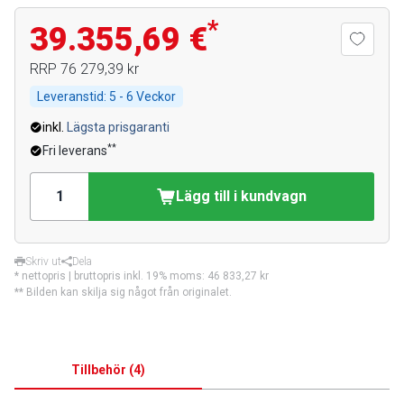
*
39.355,69 €
RRP
76 279,39 kr
Leveranstid:
5 - 6 Veckor
inkl.
Lägsta prisgaranti
**
Fri leverans
Lägg till i kundvagn
Skriv ut
Dela
* nettopris | bruttopris inkl. 19% moms:
46 833,27 kr
** Bilden kan skilja sig något från originalet.
Tillbehör
(
4
)