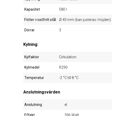
Kapacitet
580 l
Fötter i rostfritt stål
Ø 40 mm (kan justeras i höjden)
Dörrar
3
Kylning:
Kylfaktor
Cirkulation
Kylmedel
R290
Temperatur
-2 °C till 8 °C
Anslutningsvärden
Anslutning
el
Effekt
396 Watt