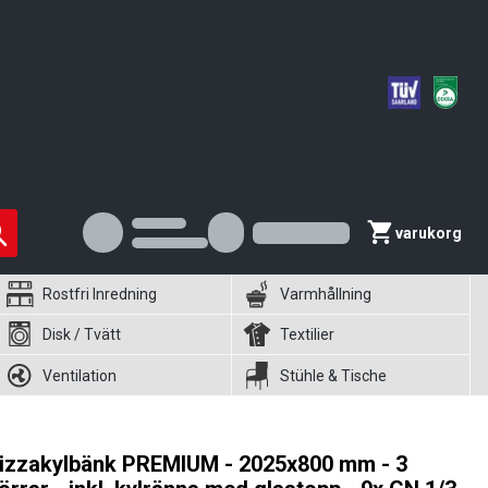
varukorg
Rostfri Inredning
Varmhållning
Disk / Tvätt
Textilier
Ventilation
Stühle & Tische
izzakylbänk PREMIUM - 2025x800 mm - 3