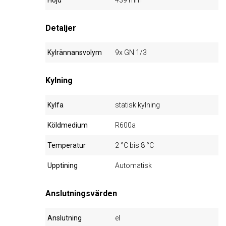
Höjd
439 mm
Detaljer
Kylrännansvolym
9x GN 1/3
Kylning
Kylfa
statisk kylning
Köldmedium
R600a
Temperatur
2 °C bis 8 °C
Upptining
Automatisk
Anslutningsvärden
Anslutning
el