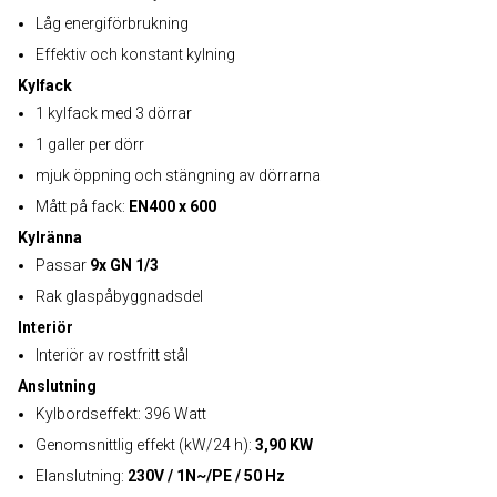
Låg energiförbrukning
Effektiv och konstant kylning
Kylfack
1 kylfack med 3 dörrar
1 galler per dörr
mjuk öppning och stängning av dörrarna
Mått på fack:
EN400 x 600
Kylränna
Passar
9x GN 1/3
Rak glaspåbyggnadsdel
Interiör
Interiör av rostfritt stål
Anslutning
Kylbordseffekt: 396 Watt
Genomsnittlig effekt (kW/24 h):
3,90 KW
Elanslutning:
230V / 1N~/PE / 50 Hz