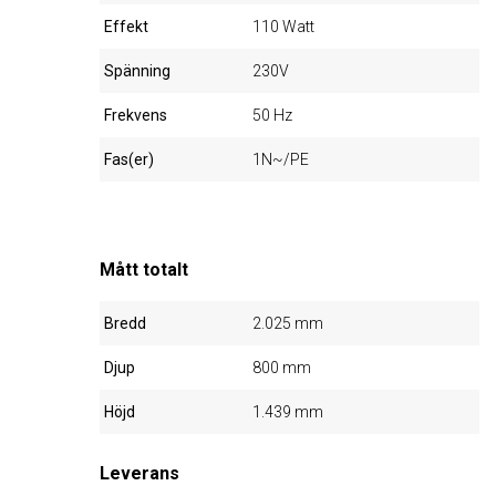
Effekt
110 Watt
Spänning
230V
Frekvens
50 Hz
Fas(er)
1N~/PE
Mått totalt
Bredd
2.025 mm
Djup
800 mm
Höjd
1.439 mm
Leverans