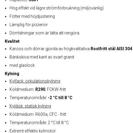
Hög effekt vid lägre strömförbrukning (miljövänlig)
Fötter med höjdjustering
Lämplig för pizzerior
Dörrtätningar som är lätta att rengöra
Kvalitet
Kaross och dörrar gjorda av högkvalitativa
Rostfritt stål AISI 304
Bänkskiva med kant av svart granit
med glaslock
Kylning
Kylfack: cirkulationskylning
Köldmedium:
R290
, FCKW-fritt
Temperaturområde:
-2 °C till 8 °C
Kyldisk: statisk kylning
Köldmedium: R600a, CFC - fritt
Temperaturområde: 2 °C till 8 °C
Extremt effektiv kylmotor