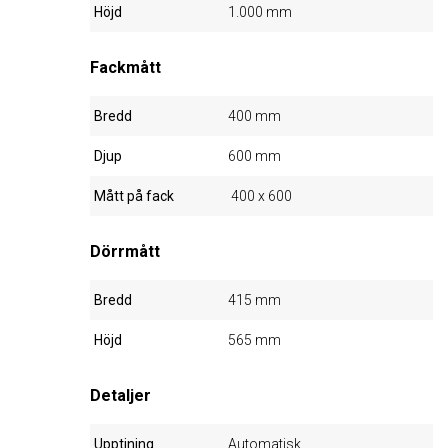
Höjd
1.000 mm
Fackmått
Bredd
400 mm
Djup
600 mm
Mått på fack
400 x 600
Dörrmått
Bredd
415 mm
Höjd
565 mm
Detaljer
Upptining
Automatisk