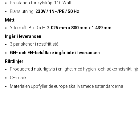
Prestanda för kylskåp: 110 Watt
Elanslutning:
230V / 1N~/PE / 50 Hz
Mått
Yttermått B x D x H:
2.025 mm x 800 mm x 1.439 mm
Ingår i leveransen
3 par skenor i rostfritt stål
GN- och EN-behållare ingår inte i leveransen
Riktlinjer
Producerad naturligtvis i enlighet med hygien- och säkerhetsriktlinj
CE-märkt
Materialen uppfyller de europeiska livsmedelsstandarderna