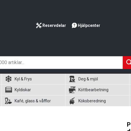
Reservdelar
Hjälpcenter
Kyl & Frys
Deg & mjöl
Kyldiskar
Köttbearbetning
Kafé, glass & våfflor
Köksberedning
P