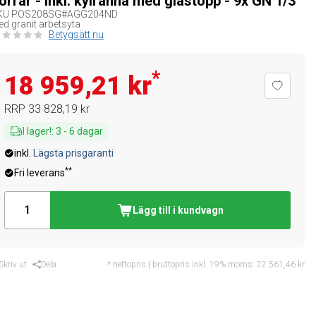
örrar - inkl. kylränna med glastopp - 9x GN 1/3
KU
POS208SG#AGG204ND
d granit arbetsyta
Betygsätt nu
*
18 959,21 kr
RRP
33 828,19 kr
I lager!
:
3
-
6
dagar
inkl.
Lägsta prisgaranti
**
Fri leverans
Lägg till i kundvagn
Skriv ut
Dela
* nettopris | bruttopris inkl. 19% moms:
22 561,46 kr