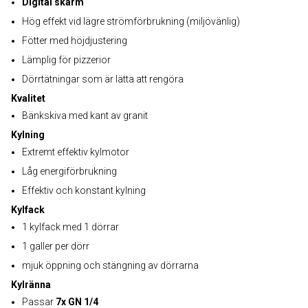
Digital skärm
Hög effekt vid lägre strömförbrukning (miljövänlig)
Fötter med höjdjustering
Lämplig för pizzerior
Dörrtätningar som är lätta att rengöra
Kvalitet
Bänkskiva med kant av granit
Kylning
Extremt effektiv kylmotor
Låg energiförbrukning
Effektiv och konstant kylning
Kylfack
1 kylfack med 1 dörrar
1 galler per dörr
mjuk öppning och stängning av dörrarna
Kylränna
Passar
7x GN 1/4