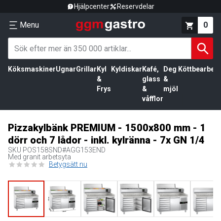
Hjälpcenter
Reservdelar
Menu
0
Köksmaskiner
Ugnar
Grillar
Kyl
Kyldiskar
Kafé,
Deg
Köttbearbetn
&
glass
&
Frys
&
mjöl
våfflor
Pizzakylbänk PREMIUM - 1500x800 mm - 1
dörr och 7 lådor - inkl. kylränna - 7x GN 1/4
SKU
POS158SND#AGG153END
Med granit arbetsyta
Betygsätt nu