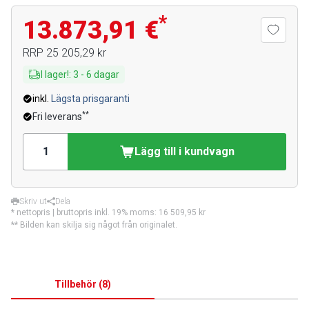
*
13.873,91 €
RRP
25 205,29 kr
I lager!
:
3
-
6
dagar
inkl.
Lägsta prisgaranti
**
Fri leverans
Lägg till i kundvagn
Skriv ut
Dela
* nettopris | bruttopris inkl. 19% moms:
16 509,95 kr
** Bilden kan skilja sig något från originalet.
Tillbehör
(
8
)