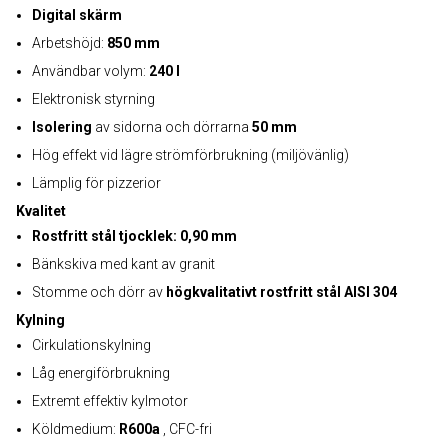
Digital skärm
Arbetshöjd:
850 mm
Användbar volym:
240 l
Elektronisk styrning
Isolering
av sidorna och dörrarna
50 mm
Hög effekt vid lägre strömförbrukning (miljövänlig)
Lämplig för pizzerior
Kvalitet
Rostfritt stål tjocklek: 0,90 mm
Bänkskiva med kant av granit
Stomme och dörr av
högkvalitativt rostfritt stål AISI 304
Kylning
Cirkulationskylning
Låg energiförbrukning
Extremt effektiv kylmotor
Köldmedium:
R600a
, CFC-fri