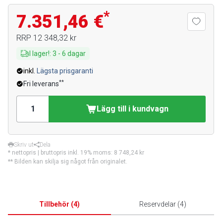
*
7.351,46 €
RRP
12 348,32 kr
I lager!
:
3
-
6
dagar
inkl.
Lägsta prisgaranti
**
Fri leverans
Lägg till i kundvagn
Skriv ut
Dela
* nettopris | bruttopris inkl. 19% moms:
8 748,24 kr
** Bilden kan skilja sig något från originalet.
Tillbehör
(
4
)
Reservdelar
(
4
)