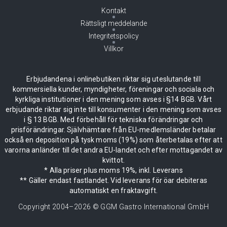
Kontakt
Rättsligt meddelande
Integritetspolicy
Villkor
Erbjudandena i onlinebutiken riktar sig uteslutande till
kommersiella kunder, myndigheter, föreningar och sociala och
kyrkliga institutioner i den mening som avses i §14 BGB. Vårt
erbjudande riktar sig inte till konsumenter i den mening som avses
i § 13 BGB. Med förbehåll för tekniska förändringar och
prisförändringar. Självhämtare från EU-medlemsländer betalar
också en deposition på tysk moms (19%) som återbetalas efter att
varorna anländer till det andra EU-landet och efter mottagandet av
kvittot.
* Alla priser plus moms 19%, inkl. Leverans
** Gäller endast fastlandet. Vid leverans för öar debiteras
automatiskt en fraktavgift.
Copyright 2004–
2026
© GGM Gastro International GmbH