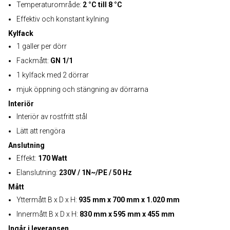
Temperaturområde:
2 °C till 8 °C
Effektiv och konstant kylning
Kylfack
1 galler per dörr
Fackmått:
GN 1/1
1 kylfack med 2 dörrar
mjuk öppning och stängning av dörrarna
Interiör
Interiör av rostfritt stål
Lätt att rengöra
Anslutning
Effekt:
170 Watt
Elanslutning:
230V / 1N~/PE / 50 Hz
Mått
Yttermått B x D x H:
935 mm x 700 mm x 1.020 mm
Innermått B x D x H:
830 mm x 595 mm x 455 mm
Ingår i leveransen