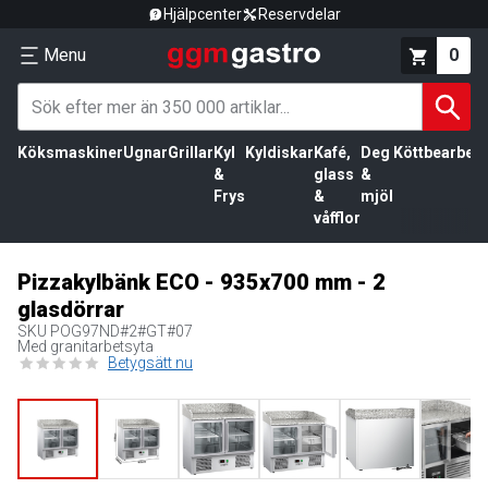
Hjälpcenter
Reservdelar
Menu
0
Köksmaskiner
Ugnar
Grillar
Kyl
Kyldiskar
Kafé,
Deg
Köttbearbetn
&
glass
&
Frys
&
mjöl
våfflor
Pizzakylbänk ECO - 935x700 mm - 2
glasdörrar
SKU
POG97ND#2#GT#07
Med granitarbetsyta
Betygsätt nu