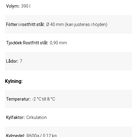
Volym
390 l
Fötter i rostfritt stål
Ø 40 mm (kan justeras i höjden)
Tjocklek Rostfritt stål
0,90 mm
Lådor
7
Kylning:
Temperatur
-2 °C till 8 °C
Kylfaktor
Cirkulation
Kylmedel
R600a / 0,12 kg