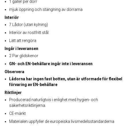
1 galler per dörr
mjuk öppning och stängning av dörrarna
Interiör
7 Lådor (utan kylning)
Interiör av rostfritt stål
Lätt att rengöra
Ingår i leveransen
2 Par glidskenor
GN- och EN-behållare ingår inte i leveransen
Observera
Lådorna har ingen fast botten, utan är utformade för flexibel
förvaring av EN-behållare
Riktlinjer
Producerad naturligtvis i enlighet med hygien- och
säkerhetsriktlinjerna.
CE-märkt
Materialen uppfyller de europeiska livsmedelsstandarderna