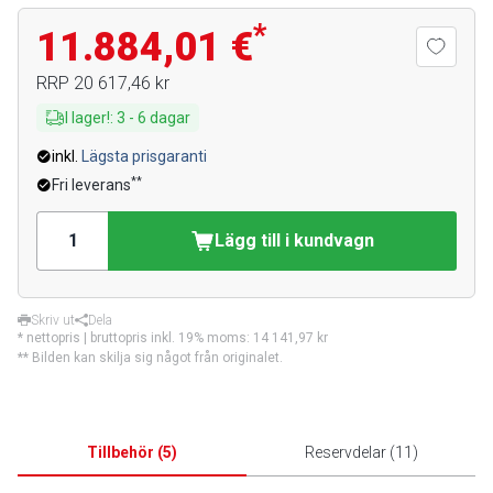
*
11.884,01 €
RRP
20 617,46 kr
I lager!
:
3
-
6
dagar
inkl.
Lägsta prisgaranti
**
Fri leverans
Lägg till i kundvagn
Skriv ut
Dela
* nettopris | bruttopris inkl. 19% moms:
14 141,97 kr
** Bilden kan skilja sig något från originalet.
Tillbehör
(
5
)
Reservdelar
(
11
)