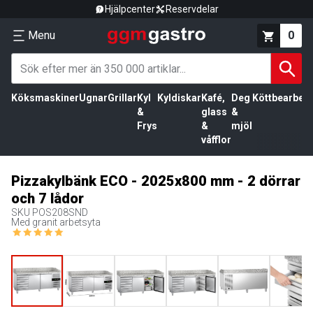
Hjälpcenter
Reservdelar
Menu
0
Köksmaskiner
Ugnar
Grillar
Kyl
Kyldiskar
Kafé,
Deg
Köttbearbetn
&
glass
&
Frys
&
mjöl
våfflor
Pizzakylbänk ECO - 2025x800 mm - 2 dörrar
och 7 lådor
SKU
POS208SND
Med granit arbetsyta