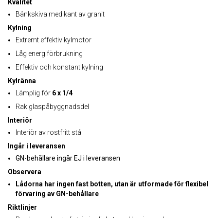
Kvalitet
Bänkskiva med kant av granit
Kylning
Extremt effektiv kylmotor
Låg energiförbrukning
Effektiv och konstant kylning
Kylränna
Lämplig för
6 x 1/4
Rak glaspåbyggnadsdel
Interiör
Interiör av rostfritt stål
Ingår i leveransen
GN-behållare ingår EJ i leveransen
Observera
Lådorna har ingen fast botten, utan är utformade för flexibel
förvaring av GN-behållare
Riktlinjer