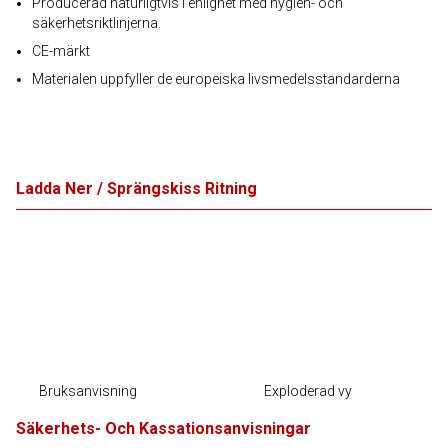
Producerad naturligtvis i enlighet med hygien- och
säkerhetsriktlinjerna.
CE-märkt
Materialen uppfyller de europeiska livsmedelsstandarderna
Ladda Ner / Sprängskiss Ritning
Bruksanvisning
Exploderad vy
Säkerhets- Och Kassationsanvisningar