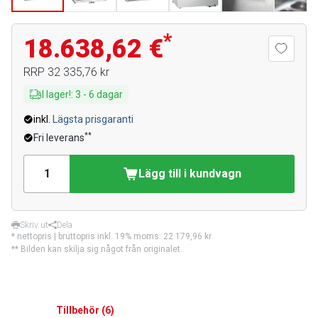
*
18.638,62 €
RRP
32 335,76 kr
I lager!
:
3
-
6
dagar
inkl.
Lägsta prisgaranti
**
Fri leverans
Lägg till i kundvagn
Skriv ut
Dela
* nettopris | bruttopris inkl. 19% moms:
22 179,96 kr
** Bilden kan skilja sig något från originalet.
Tillbehör
(
6
)