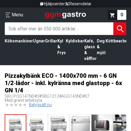
Hjälpcenter
Reservdelar
Menu
0
Köksmaskiner
Ugnar
Grillar
Kyl
Kyldiskar
Kafé,
Deg
Köttbearbetn
&
glass
&
Frys
&
mjöl
våfflor
Pizzakylbänk ECO - 1400x700 mm - 6 GN
1/2‑lådor - inkl. kylränna med glastopp - 6x
GN 1/4
SKU
POG147ND#3#SBG1212#AGG143ND#07
Med granit arbetsyta
Betygsätt nu