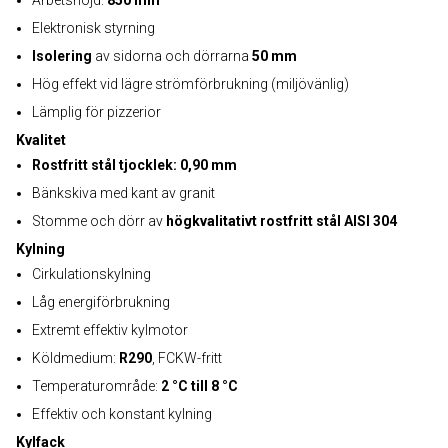
Arbetshöjd:
850 mm
Elektronisk styrning
Isolering
av sidorna och dörrarna
50 mm
Hög effekt vid lägre strömförbrukning (miljövänlig)
Lämplig för pizzerior
Kvalitet
Rostfritt stål tjocklek: 0,90 mm
Bänkskiva med kant av granit
Stomme och dörr av
högkvalitativt rostfritt stål AISI 304
Kylning
Cirkulationskylning
Låg energiförbrukning
Extremt effektiv kylmotor
Köldmedium:
R290
, FCKW-fritt
Temperaturområde:
2 °C till 8 °C
Effektiv och konstant kylning
Kylfack