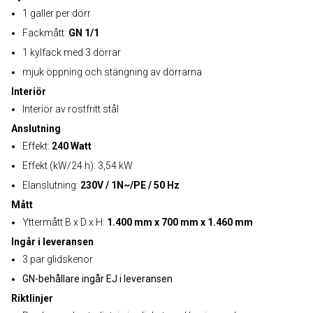
1 galler per dörr
Fackmått:
GN 1/1
1 kylfack med 3 dörrar
mjuk öppning och stängning av dörrarna
Interiör
Interiör av rostfritt stål
Anslutning
Effekt:
240 Watt
Effekt (kW/24 h): 3,54 kW
Elanslutning:
230V / 1N~/PE / 50 Hz
Mått
Yttermått B x D x H:
1.400 mm x 700 mm x 1.460 mm
Ingår i leveransen
3 par glidskenor
GN-behållare ingår EJ i leveransen
Riktlinjer