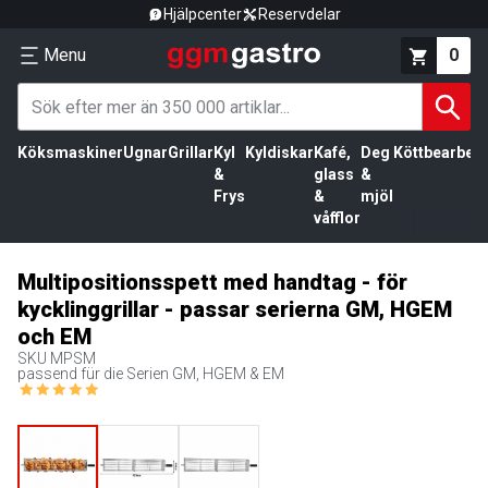
Hjälpcenter
Reservdelar
Menu
0
Köksmaskiner
Ugnar
Grillar
Kyl
Kyldiskar
Kafé,
Deg
Köttbearbetn
&
glass
&
Frys
&
mjöl
våfflor
Multipositionsspett med handtag - för
kycklinggrillar - passar serierna GM, HGEM
och EM
SKU
MPSM
passend für die Serien GM, HGEM & EM