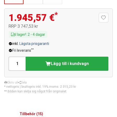
*
1.945,57 €
RRP
3 747,53 kr
I lager!
:
2
-
4
dagar
inkl.
Lägsta prisgaranti
**
Fri leverans
Lägg till i kundvagn
Skriv ut
Dela
* nettopris | bruttopris inkl. 19% moms:
2 315,23 kr
** Bilden kan skilja sig något från originalet.
Tillbehör
(
15
)