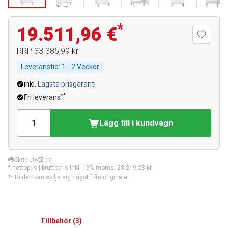
*
19.511,96 €
RRP
33 385,99 kr
Leveranstid:
1 - 2 Veckor
inkl.
Lägsta prisgaranti
**
Fri leverans
Lägg till i kundvagn
Skriv ut
Dela
* nettopris | bruttopris inkl. 19% moms:
23 219,23 kr
** Bilden kan skilja sig något från originalet.
Tillbehör
(
3
)