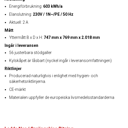
Energiförbrukning:
603 kWh/a
Elanslutning:
230V / 1N~/PE / 50 Hz
Aktuell: 2 A
Mått
Yttermått B x D x H:
747 mm x 769 mm x 2.018 mm
Ingår i leveransen
56 justerbara stödgaller
Kylskåpet är låsbart (nyckel ingår i leveransomfattningen)
Riktlinjer
Producerad naturligtvis i enlighet med hygien- och
säkerhetsriktlinjerna.
CE-märkt
Materialen uppfyller de europeiska livsmedelsstandarderna