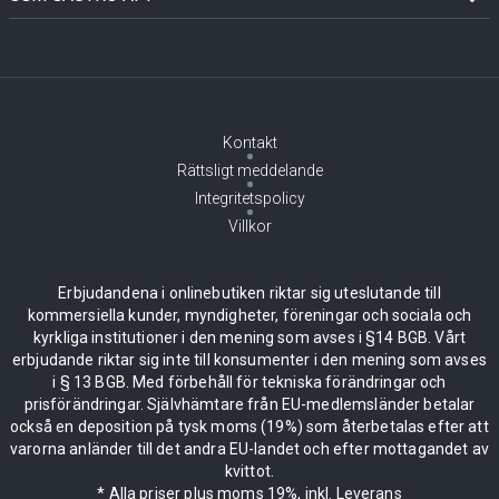
Kontakt
Rättsligt meddelande
Integritetspolicy
Villkor
Erbjudandena i onlinebutiken riktar sig uteslutande till
kommersiella kunder, myndigheter, föreningar och sociala och
kyrkliga institutioner i den mening som avses i §14 BGB. Vårt
erbjudande riktar sig inte till konsumenter i den mening som avses
i § 13 BGB. Med förbehåll för tekniska förändringar och
prisförändringar. Självhämtare från EU-medlemsländer betalar
också en deposition på tysk moms (19%) som återbetalas efter att
varorna anländer till det andra EU-landet och efter mottagandet av
kvittot.
* Alla priser plus moms 19%, inkl. Leverans