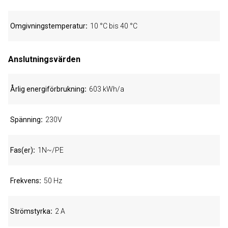
Omgivningstemperatur
10 °C bis 40 °C
Anslutningsvärden
Årlig energiförbrukning
603 kWh/a
Spänning
230V
Fas(er)
1N~/PE
Frekvens
50 Hz
Strömstyrka
2 A