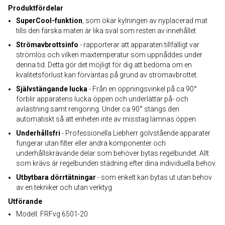
Produktfördelar
SuperCool-funktion
, som ökar kylningen av nyplacerad mat
tills den färska maten är lika sval som resten av innehållet
Strömavbrottsinfo
- rapporterar att apparaten tillfälligt var
strömlös och vilken maxtemperatur som uppnåddes under
denna tid. Detta gör det möjligt för dig att bedöma om en
kvalitetsförlust kan förväntas på grund av strömavbrottet.
Självstängande lucka
- Från en öppningsvinkel på ca 90°
förblir apparatens lucka öppen och underlättar på- och
avlastning samt rengöring. Under ca 90° stängs den
automatiskt så att enheten inte av misstag lämnas öppen.
Underhållsfri
- Professionella Liebherr golvstående apparater
fungerar utan filter eller andra komponenter och
underhållskrävande delar som behöver bytas regelbundet. Allt
som krävs är regelbunden städning efter dina individuella behov.
Utbytbara dörrtätningar
- som enkelt kan bytas ut utan behov
av en tekniker och utan verktyg
Utförande
Modell: FRFvg 6501-20