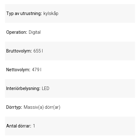
Typ av utrustning
kylskåp
Operation
Digital
Bruttovolym
655 l
Nettovolym
479 l
Interiörbelysning
LED
Dörrtyp
Massiv(a) dörr(ar)
Antal dörrar
1