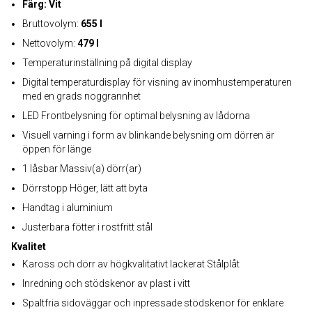
Färg: Vit
Bruttovolym:
655 l
Nettovolym:
479 l
Temperaturinställning på digital display
Digital temperaturdisplay för visning av inomhustemperaturen
med en grads noggrannhet
LED Frontbelysning för optimal belysning av lådorna
Visuell varning i form av blinkande belysning om dörren är
öppen för länge
1 låsbar Massiv(a) dörr(ar)
Dörrstopp Höger, lätt att byta
Handtag i aluminium
Justerbara fötter i rostfritt stål
Kvalitet
Kaross och dörr av högkvalitativt lackerat Stålplåt
Inredning och stödskenor av plast i vitt
Spaltfria sidoväggar och inpressade stödskenor för enklare