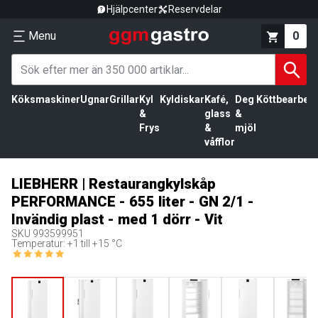
Hjälpcenter
Reservdelar
Menu
0
Köksmaskiner
Ugnar
Grillar
Kyl
Kyldiskar
Kafé,
Deg
Köttbearbetn
&
glass
&
Frys
&
mjöl
våfflor
LIEBHERR | Restaurangkylskåp
PERFORMANCE - 655 liter - GN 2/1 -
Invändig plast - med 1 dörr - Vit
SKU
993599951
Temperatur: +1 till +15 °C