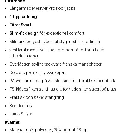
Utförande
Långärmad MeshAir Pro kockjacka
1 Uppsättning
Färg: Svart
Slim-fit design
för exceptionell komfort
Slitstarkt polyester/bomullstyg med Texpel-finish
ventilerat mesh-tyg i underarmsområdet för att öka
luftcirkulationen
Överlägsen styling tack vare franska manschetter
Dold stolpe med tryckknappar
Påsydd ärmficka på vänster sida med praktiskt pennfack
Förklädesfliken ser till att ditt förkläde sitter säkert på plats
Praktisk och säker stängning
Komfortabla
Lättskött yta
Kvalitet
Material: 65% polyester, 35% bomull 190g