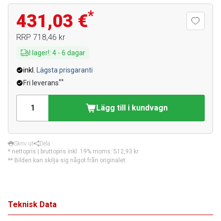
*
431,03 €
RRP
718,46 kr
I lager!
:
4
-
6
dagar
inkl.
Lägsta prisgaranti
**
Fri leverans
Lägg till i kundvagn
Skriv ut
Dela
* nettopris | bruttopris inkl. 19% moms:
512,93 kr
** Bilden kan skilja sig något från originalet.
Teknisk Data