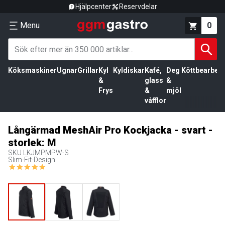
Hjälpcenter
Reservdelar
Menu
0
Köksmaskiner
Ugnar
Grillar
Kyl
Kyldiskar
Kafé,
Deg
Köttbearbetn
&
glass
&
Frys
&
mjöl
våfflor
Långärmad MeshAir Pro Kockjacka - svart -
storlek: M
SKU
LKJMPMPW-S
Slim-Fit-Design