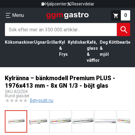
Hjälpcenter
Reservdelar
Menu
0
Köksmaskiner
Ugnar
Grillar
Kyl
Kyldiskar
Kafé,
Deg
Köttbearbetn
&
glass
&
Frys
&
mjöl
våfflor
Kylränna – bänkmodell Premium PLUS -
1976x413 mm - 8x GN 1/3 - böjt glas
SKU
AGI204
Rund glasdel
Betygsätt nu