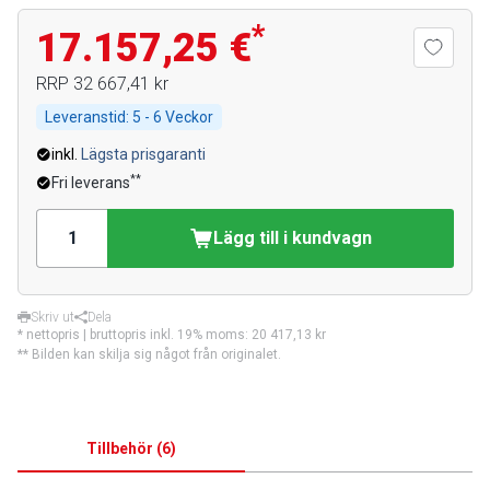
*
17.157,25 €
RRP
32 667,41 kr
Leveranstid:
5 - 6 Veckor
inkl.
Lägsta prisgaranti
**
Fri leverans
Lägg till i kundvagn
Skriv ut
Dela
* nettopris | bruttopris inkl. 19% moms:
20 417,13 kr
** Bilden kan skilja sig något från originalet.
Tillbehör
(
6
)