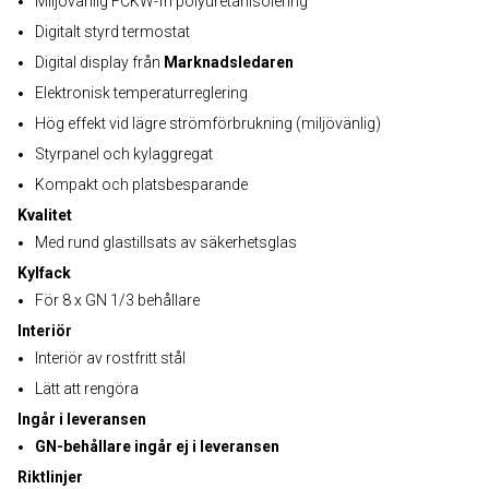
Miljövänlig FCKW-fri polyuretanisolering
Digitalt styrd termostat
Digital display från
Marknadsledaren
Elektronisk temperaturreglering
Hög effekt vid lägre strömförbrukning (miljövänlig)
Styrpanel och kylaggregat
Kompakt och platsbesparande
Kvalitet
Med rund glastillsats av säkerhetsglas
Kylfack
För 8 x GN 1/3 behållare
Interiör
Interiör av rostfritt stål
Lätt att rengöra
Ingår i leveransen
GN-behållare ingår ej i leveransen
Riktlinjer