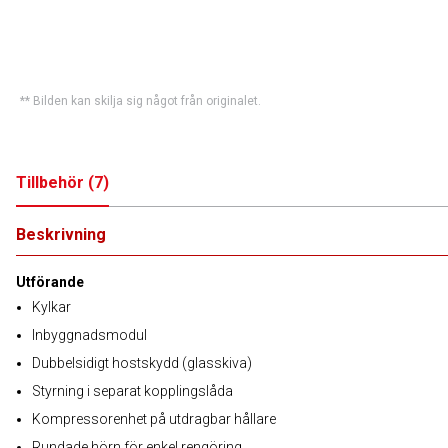
** Bilden kan skilja sig något från originalet.
Tillbehör
(
7
)
Beskrivning
Utförande
Kylkar
Inbyggnadsmodul
Dubbelsidigt hostskydd (glasskiva)
Styrning i separat kopplingslåda
Kompressorenhet på utdragbar hållare
Rundade hörn för enkel rengöring