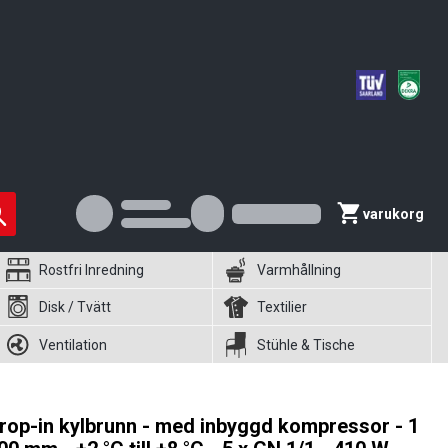
varukorg
Rostfri Inredning
Varmhållning
Disk / Tvätt
Textilier
Ventilation
Stühle & Tische
rop-in kylbrunn - med inbyggd kompressor - 1