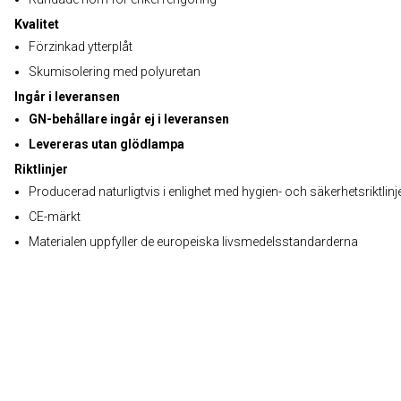
Kvalitet
Förzinkad ytterplåt
Skumisolering med polyuretan
Ingår i leveransen
GN-behållare ingår ej i leveransen
Levereras utan glödlampa
Riktlinjer
Producerad naturligtvis i enlighet med hygien- och säkerhetsriktlinj
CE-märkt
Materialen uppfyller de europeiska livsmedelsstandarderna