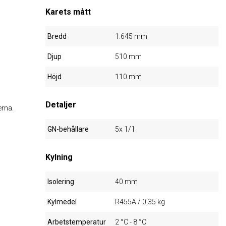
Karets mått
Bredd
1.645 mm
Djup
510 mm
Höjd
110 mm
Detaljer
erna.
GN-behållare
5x 1/1
Kylning
Isolering
40 mm
Kylmedel
R455A / 0,35 kg
Arbetstemperatur
2 °C - 8 °C