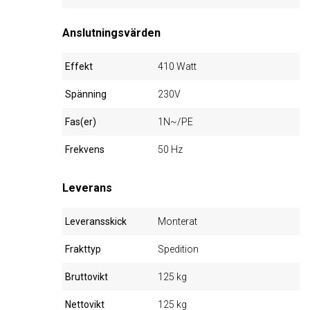
Anslutningsvärden
Effekt
410 Watt
Spänning
230V
Fas(er)
1N~/PE
Frekvens
50 Hz
Leverans
Leveransskick
Monterat
Frakttyp
Spedition
Bruttovikt
125 kg
Nettovikt
125 kg