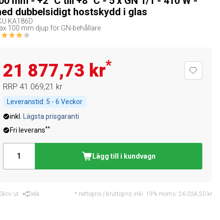
00 mm - +2 °C till +8 °C - 5 x GN 1/1 - 410 W -
ed dubbelsidigt hostskydd i glas
KU
KA186D
x 100 mm djup för GN-behållare
*
21 877,73 kr
RRP
41 069,21 kr
Leveranstid:
5 - 6 Veckor
inkl.
Lägsta prisgaranti
**
Fri leverans
Lägg till i kundvagn
Skriv ut
Dela
* nettopris | bruttopris inkl. 19% moms:
26 034,50 kr