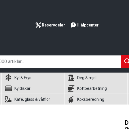
Reservdelar
Hjälpcenter
Kyl & Frys
Deg & mjöl
Kyldiskar
Köttbearbetning
Kafé, glass & våfflor
Köksberedning
D