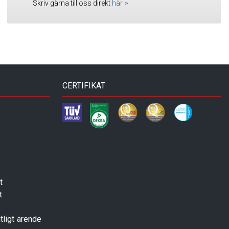
Skriv gärna till oss direkt
här
>
CERTIFIKAT
t
t
tligt ärende